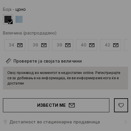
Боја
-
црно
Величина
(распродадено)
34
36
38
40
42
Проверете ја својата величини
Овој производ во моментот е недостапен online. Регистрирајте
се за добивање на информација, ќе ве информираме кога ќе е
достапен
ИЗВЕСТИ МЕ
Достапност во стационарна продавница