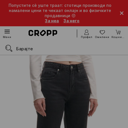
Попустите сè уште траат: стотици производи по
намалени цени те чекаат онлајн и во физичките
продавници 🤑
За неа
За него
Профил
Омилени
Кошничка
Мени