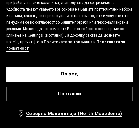
прифаќање на сите колачиња, дозволувате да се грижиме за
удобноста при купувањето врз основа на Вашите претпочитани избори
и навики, како и дека прикажувањето на производите и услугите што
ги нудиме се во согласност со Вашите потреби или персонализирани
реклами. Можете да го промените Вашиот избор во секое време со
кликање на „Settings, (Поставки)“, а доколку сакате да дознаете
повеќе, прочитајте ја
Политиката за колачиња
и
Политиката за
приватност
.
Во ред
Поставки
Северна Македонија (North Macedonia)