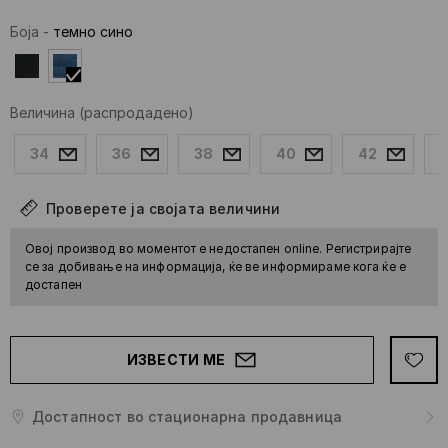
Боја
-
темно сино
Величина
(распродадено)
34
36
38
40
42
Проверете ја својата величини
Овој производ во моментот е недостапен online. Регистрирајте
се за добивање на информација, ќе ве информираме кога ќе е
достапен
ИЗВЕСТИ МЕ
Достапност во стационарна продавница