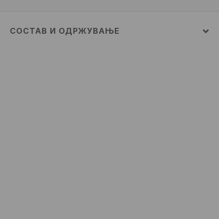
СОСТАВ И ОДРЖУВАЊЕ
Материјал I
:
69% ПАМУК, 27% ПОЛИЕСТЕР, 4%
ЕЛАСТАН
MAШИНСКO ПЕРЕЊЕ НА МАКС. ТЕМП. 30° C -
БЛАГ ПРОЦЕС
ДА НЕ СЕ ИЗБЕЛУВА
ДА НЕ СЕ СУШИ ВО МАШИНА ЗА СУШЕЊЕ
ДА СЕ ПЕГЛА НА МАКС. ТЕМП. ОД 110° C БЕЗ
ПАРЕА
НЕ Е ДОЗВОЛЕНО ХЕМИСКО ЧИСТЕЊЕ