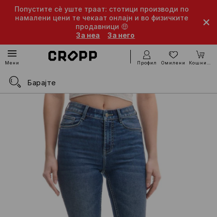
Попустите сè уште траат: стотици производи по
намалени цени те чекаат онлајн и во физичките
продавници 🤑
За неа
За него
Профил
Омилени
Кошничка
Мени