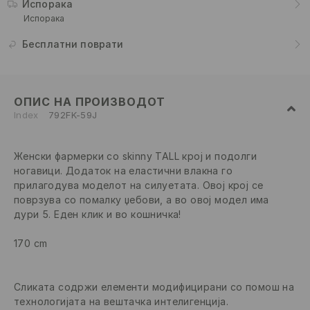
Испорака
Испорака
Бесплатни поврати
ОПИС НА ПРОИЗВОДОТ
Index
792FK-59J
Женски фармерки со skinny TALL крој и подолги
ногавици. Додаток на еластични влакна го
прилагодува моделот на силуетата. Овој крој се
поврзува со помалку џебови, а во овој модел има
дури 5. Еден клик и во кошничка!
170 cm
Сликата содржи елементи модифицирани со помош на
технологијата на вештачка интелигенција.