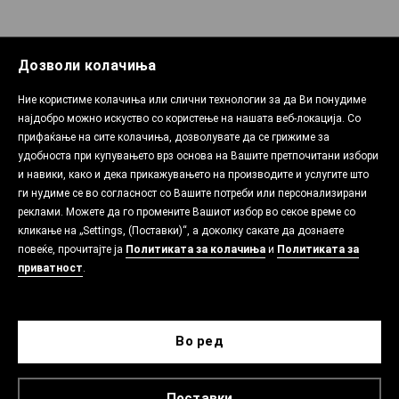
Дозволи колачиња
Ние користиме колачиња или слични технологии за да Ви понудиме
најдобро можно искуство со користење на нашата веб-локација. Со
прифаќање на сите колачиња, дозволувате да се грижиме за
удобноста при купувањето врз основа на Вашите претпочитани избори
и навики, како и дека прикажувањето на производите и услугите што
ги нудиме се во согласност со Вашите потреби или персонализирани
реклами. Можете да го промените Вашиот избор во секое време со
кликање на „Settings, (Поставки)“, а доколку сакате да дознаете
повеќе, прочитајте ја
Политиката за колачиња
и
Политиката за
приватност
.
Во ред
Поставки