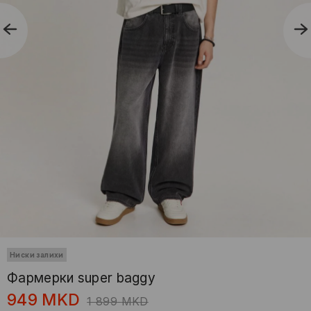
Ниски залихи
Фармерки super baggy
949
MKD
1 899
MKD