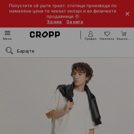
Попустите сè уште траат: стотици производи по
намалени цени те чекаат онлајн и во физичките
продавници 🤑
За неа
За него
Профил
Омилени
Кошничка
Мени