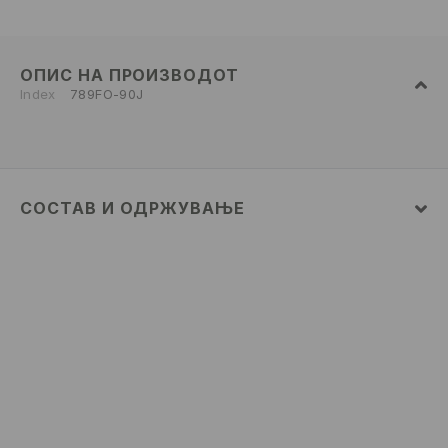
ОПИС НА ПРОИЗВОДОТ
Index
789FO-90J
СОСТАВ И ОДРЖУВАЊЕ
ПРВА ТКАЕНИНА
:
100% ПАМУК
ДА СЕ ПЕРЕ ОДДЕЛНО ИЛИ СО СЛИЧНИ БОИ
ДА НЕ СЕ ИЗБЕЛУВА
ДА СЕ ПЕГЛА НА МАКС. ТЕМП. ОД 110° C БЕЗ
ПАРЕА