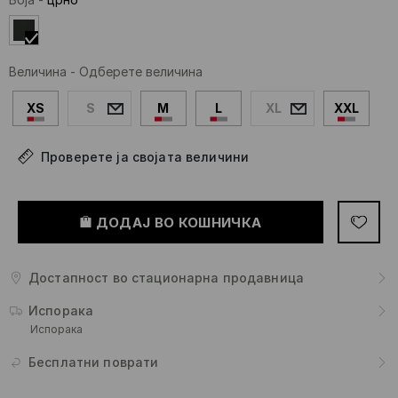
Величина
-
Одберете величина
XS
S
M
L
XL
XXL
Проверете ја својата величини
ДОДАЈ ВО КОШНИЧКА
Достапност во стационарна продавница
Испорака
Испорака
Бесплатни поврати