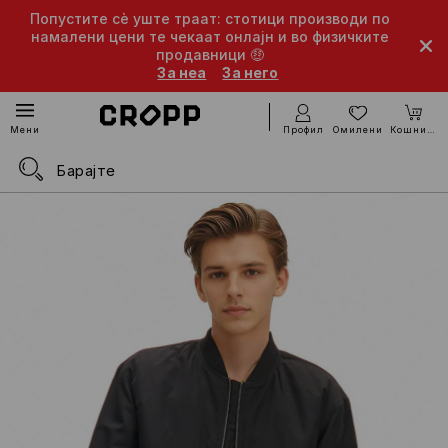
Попустите сè уште траат: стотици производи по
намалени цени те чекаат онлајн и во физичките
продавници 🤑
За неа
За него
Профил
Омилени
Кошничка
Мени