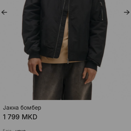
Јакна бомбер
1 799
MKD
Боја
-
црно