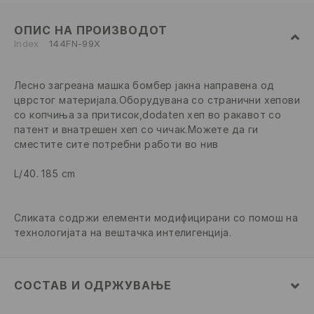
ОПИС НА ПРОИЗВОДОТ
Index
144FN-99X
Лесно загреана машка бомбер јакна направена од
цврстог материјала.Оборудувана со странични xепови
со копчиња за притисок,dodaten xеп во ракавот со
патент и внатрешен xеп со чичак.Можете да ги
сместите сите потребни работи во нив
L/40. 185 cm
Сликата содржи елементи модифицирани со помош на
технологијата на вештачка интелигенција.
СОСТАВ И ОДРЖУВАЊЕ