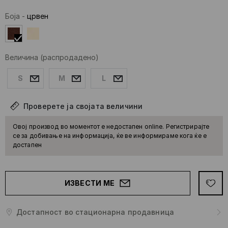
Боја
-
црвен
Величина
(распродадено)
S
M
L
Проверете ја својата величини
Овој производ во моментот е недостапен online. Регистрирајте
се за добивање на информација, ќе ве информираме кога ќе е
достапен
ИЗВЕСТИ МЕ
Достапност во стационарна продавница