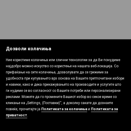
Дозволи колачиња
Ние користиме колачиња или слични технологии за да Ви понудиме
најдобро можно искуство со користење на нашата веб-локација. Со
прифаќање на сите колачиња, дозволувате да се грижиме за
удобноста при купувањето врз основа на Вашите претпочитани избори
и навики, како и дека прикажувањето на производите и услугите што
ги нудиме се во согласност со Вашите потреби или персонализирани
реклами. Можете да го промените Вашиот избор во секое време со
кликање на „Settings, (Поставки)“, а доколку сакате да дознаете
повеќе, прочитајте ја
Политиката за колачиња
и
Политиката за
приватност
.