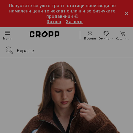
Попустите сè уште траат: стотици производи по
намалени цени те чекаат онлајн и во физичките
продавници 🤑
За неа
За него
Профил
Омилени
Кошничка
Мени