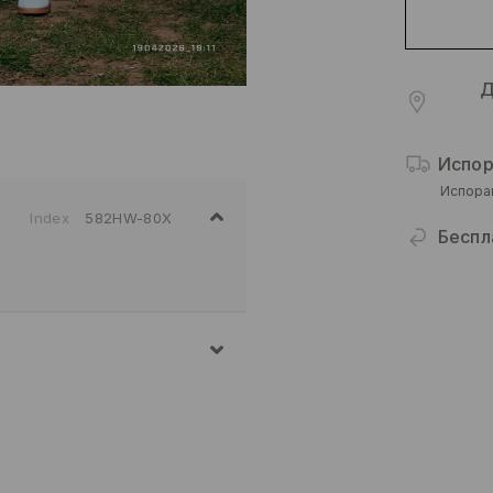
Д
Испор
Испора
Index
582HW-80X
Беспл
Д, 7% ЕЛАСТАН