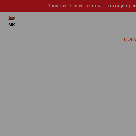
Попустите сè уште траат: стотици про
MK
ПОП