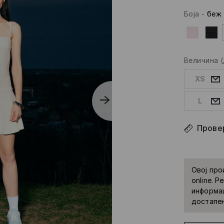
Боја
-
беж
Величина
XS
L
Провер
Овој про
online. 
информац
достапе