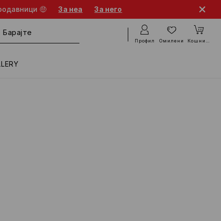
родавници 🤑
За неа
За него
Профил
Омилени
Кошничка
LLERY