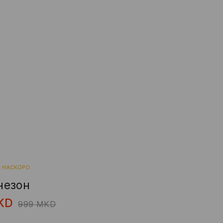
А НАСКОРО
незон
KD
999
MKD