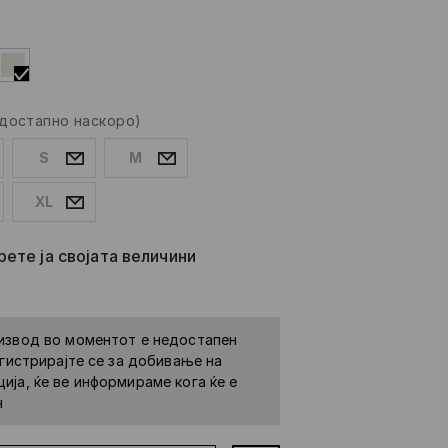
(достапно наскоро)
S
M
XL
ете ја својата величини
извод во моментот е недостапен
Регистрирајте се за добивање на
ија, ќе ве информираме кога ќе е
н