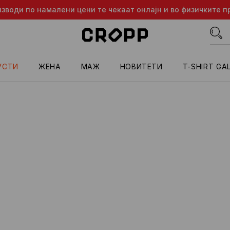
изводи по намалени цени те чекаат онлајн и во физичките п
УСТИ
ЖЕНА
МАЖ
HОВИТЕТИ
T-SHIRT GA