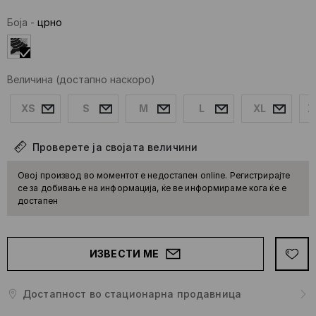
Боја
-
црно
Величина
(достапно наскоро)
XS
S
M
L
XL
X
Проверете ја својата величини
Овој производ во моментот е недостапен online. Регистрирајте
се за добивање на информација, ќе ве информираме кога ќе е
достапен
ИЗВЕСТИ МЕ
Достапност во стационарна продавница