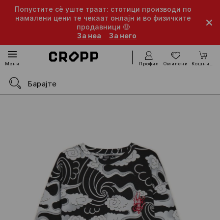
Попустите сè уште траат: стотици производи по
намалени цени те чекаат онлајн и во физичките
продавници 🤑
За неа
За него
Профил
Омилени
Кошничка
Мени