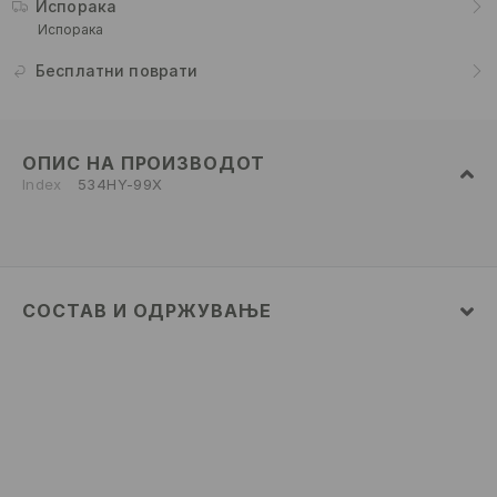
Испорака
Испорака
Бесплатни поврати
ОПИС НА ПРОИЗВОДОТ
Index
534HY-99X
СОСТАВ И ОДРЖУВАЊЕ
ПРВА ТКАЕНИНА
:
100% ПАМУК
ВТОРА ТКАЕНИНА
:
95% ПАМУК, 5% ЕЛАСТАН
АПЛИКАЦИИТЕ И ПЕЧАТЕНИТЕ ДЕЛОВИ ДА НЕ СЕ