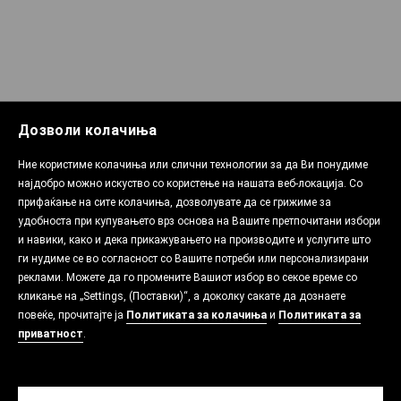
Дозволи колачиња
Ние користиме колачиња или слични технологии за да Ви понудиме
најдобро можно искуство со користење на нашата веб-локација. Со
прифаќање на сите колачиња, дозволувате да се грижиме за
удобноста при купувањето врз основа на Вашите претпочитани избори
и навики, како и дека прикажувањето на производите и услугите што
ги нудиме се во согласност со Вашите потреби или персонализирани
реклами. Можете да го промените Вашиот избор во секое време со
кликање на „Settings, (Поставки)“, а доколку сакате да дознаете
повеќе, прочитајте ја
Политиката за колачиња
и
Политиката за
приватност
.