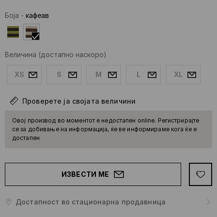
Боја
-
кафеав
Величина
(достапно наскоро)
XS
S
M
L
XL
Проверете ја својата величини
Овој производ во моментот е недостапен online. Регистрирајте
се за добивање на информација, ќе ве информираме кога ќе е
достапен
ИЗВЕСТИ МЕ
Достапност во стационарна продавница