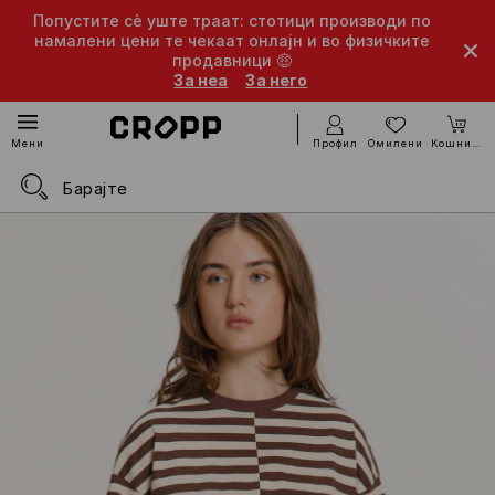
Попустите сè уште траат: стотици производи по
намалени цени те чекаат онлајн и во физичките
продавници 🤑
За неа
За него
Профил
Омилени
Кошничка
Мени