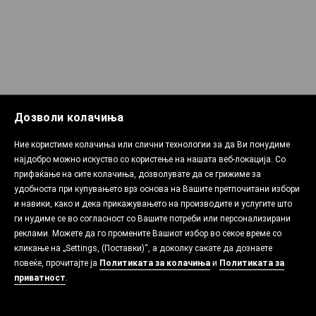
Дозволи колачиња
Ние користиме колачиња или слични технологии за да Ви понудиме
најдобро можно искуство со користење на нашата веб-локација. Со
прифаќање на сите колачиња, дозволувате да се грижиме за
удобноста при купувањето врз основа на Вашите претпочитани избори
и навики, како и дека прикажувањето на производите и услугите што
ги нудиме се во согласност со Вашите потреби или персонализирани
реклами. Можете да го промените Вашиот избор во секое време со
кликање на „Settings, (Поставки)“, а доколку сакате да дознаете
повеќе, прочитајте ја
Политиката за колачиња
и
Политиката за
приватност
.