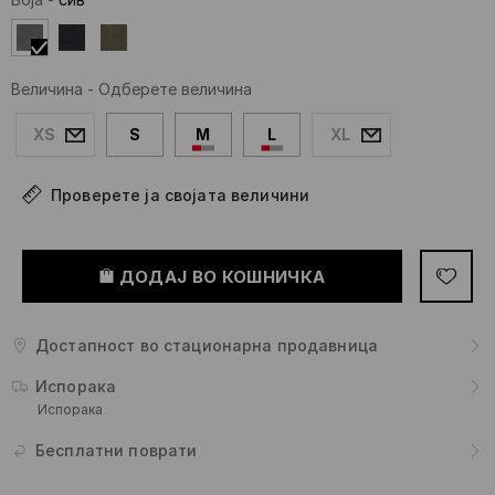
Величина
-
Одберете величина
XS
S
M
L
XL
Проверете ја својата величини
ДОДАЈ ВО КОШНИЧКА
Достапност во стационарна продавница
Испорака
Испорака
Бесплатни поврати