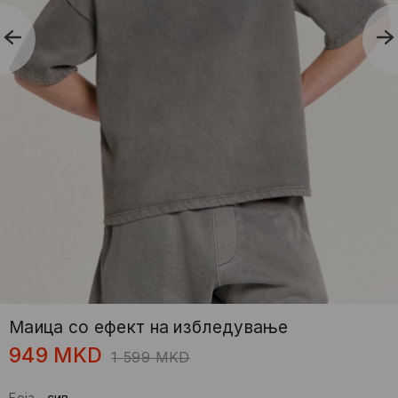
Маица со ефект на избледување
949
MKD
1 599
MKD
Боја
-
сив