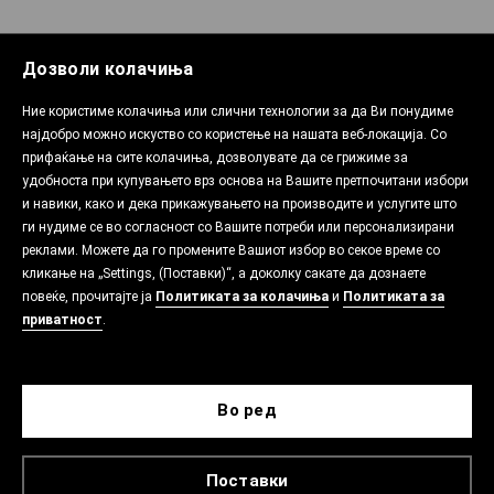
Дозволи колачиња
Ние користиме колачиња или слични технологии за да Ви понудиме
најдобро можно искуство со користење на нашата веб-локација. Со
прифаќање на сите колачиња, дозволувате да се грижиме за
удобноста при купувањето врз основа на Вашите претпочитани избори
и навики, како и дека прикажувањето на производите и услугите што
ги нудиме се во согласност со Вашите потреби или персонализирани
реклами. Можете да го промените Вашиот избор во секое време со
кликање на „Settings, (Поставки)“, а доколку сакате да дознаете
повеќе, прочитајте ја
Политиката за колачиња
и
Политиката за
приватност
.
Во ред
Поставки