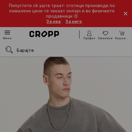
Попустите сè уште траат: стотици производи по
намалени цени те чекаат онлајн и во физичките
продавници 🤑
За неа
За него
Профил
Омилени
Кошничка
Мени