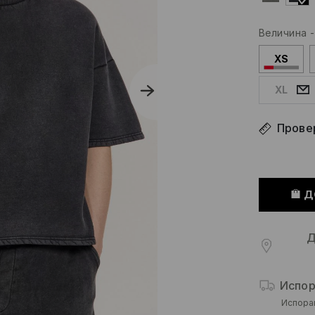
Величина
XS
XL
Провер
Д
Д
Испор
Испора