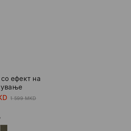
со ефект на
дување
KD
1 599
MKD
о