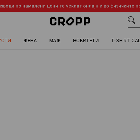
изводи по намалени цени те чекаат онлајн и во физичките п
УСТИ
ЖЕНА
МАЖ
HОВИТЕТИ
T-SHIRT GA