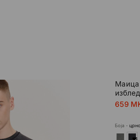
Маица 
избле
659
M
Боја
-
црн