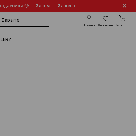
родавници 🤑
За неа
За него
Профил
Омилени
Кошничка
LLERY