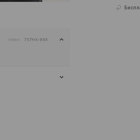
Беспл
Index
757HX-99X