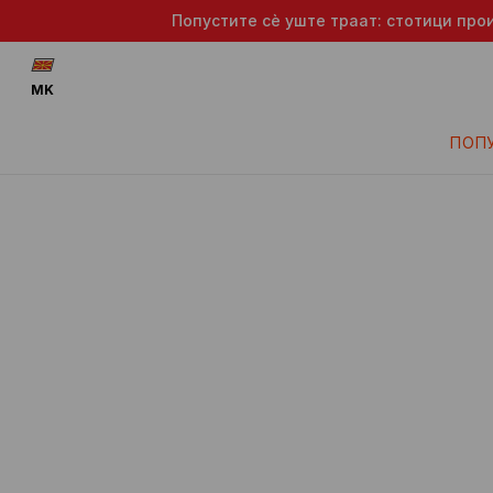
Попустите сè уште траат: стотици про
MK
ПОП