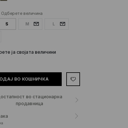
-
Одберете величина
S
M
L
ете ја својата величини
ОДАЈ ВО КОШНИЧКА
остапност во стационарна
продавница
ака
ка