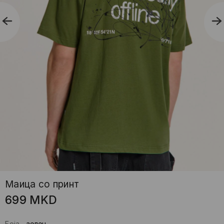
Маица со принт
699
MKD
Боја
-
зелен