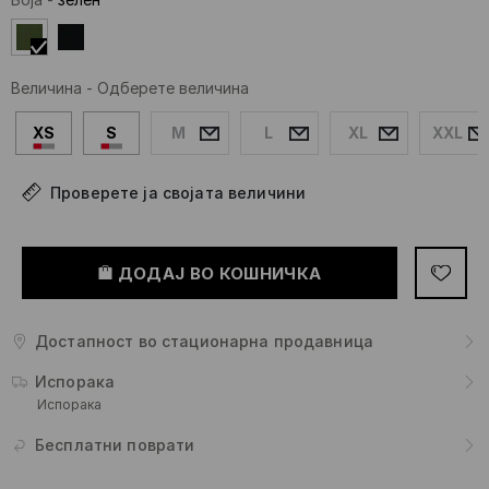
Величина
-
Одберете величина
XS
S
M
L
XL
XXL
Проверете ја својата величини
ДОДАЈ ВО КОШНИЧКА
Достапност во стационарна продавница
Испорака
Испорака
Бесплатни поврати