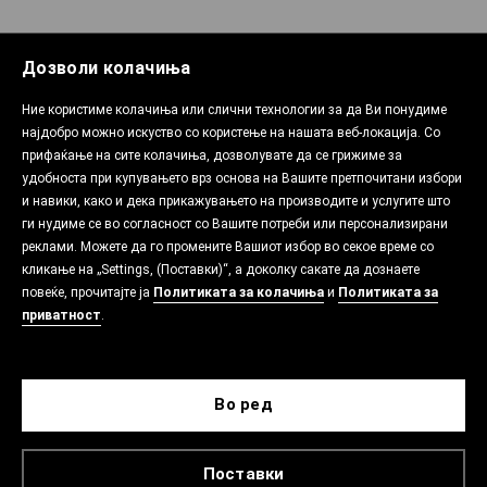
Дозволи колачиња
Ние користиме колачиња или слични технологии за да Ви понудиме
најдобро можно искуство со користење на нашата веб-локација. Со
прифаќање на сите колачиња, дозволувате да се грижиме за
удобноста при купувањето врз основа на Вашите претпочитани избори
и навики, како и дека прикажувањето на производите и услугите што
ги нудиме се во согласност со Вашите потреби или персонализирани
реклами. Можете да го промените Вашиот избор во секое време со
кликање на „Settings, (Поставки)“, а доколку сакате да дознаете
повеќе, прочитајте ја
Политиката за колачиња
и
Политиката за
приватност
.
Во ред
Поставки