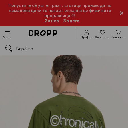
Попустите сè уште траат: стотици производи по
намалени цени те чекаат онлајн и во физичките
продавници 🤑
За неа
За него
Профил
Омилени
Кошничка
Мени