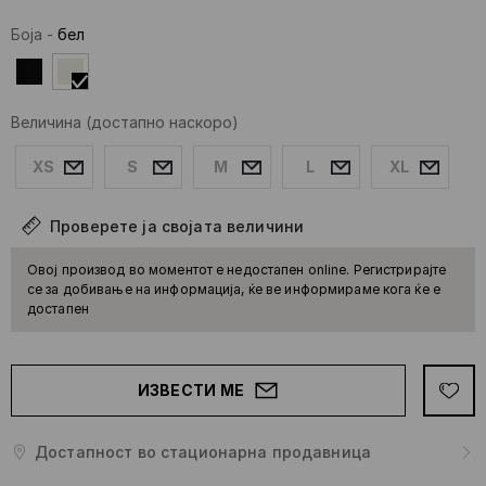
Боја
-
бел
Величина
(достапно наскоро)
XS
S
M
L
XL
Проверете ја својата величини
Овој производ во моментот е недостапен online. Регистрирајте
се за добивање на информација, ќе ве информираме кога ќе е
достапен
ИЗВЕСТИ МЕ
Достапност во стационарна продавница