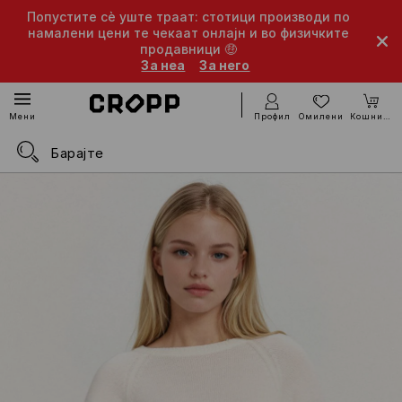
Попустите сè уште траат: стотици производи по
намалени цени те чекаат онлајн и во физичките
продавници 🤑
За неа
За него
Профил
Омилени
Кошничка
Мени