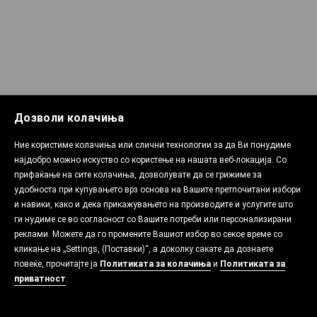
Дозволи колачиња
Ние користиме колачиња или слични технологии за да Ви понудиме
најдобро можно искуство со користење на нашата веб-локација. Со
прифаќање на сите колачиња, дозволувате да се грижиме за
удобноста при купувањето врз основа на Вашите претпочитани избори
и навики, како и дека прикажувањето на производите и услугите што
ги нудиме се во согласност со Вашите потреби или персонализирани
реклами. Можете да го промените Вашиот избор во секое време со
кликање на „Settings, (Поставки)“, а доколку сакате да дознаете
повеќе, прочитајте ја
Политиката за колачиња
и
Политиката за
приватност
.