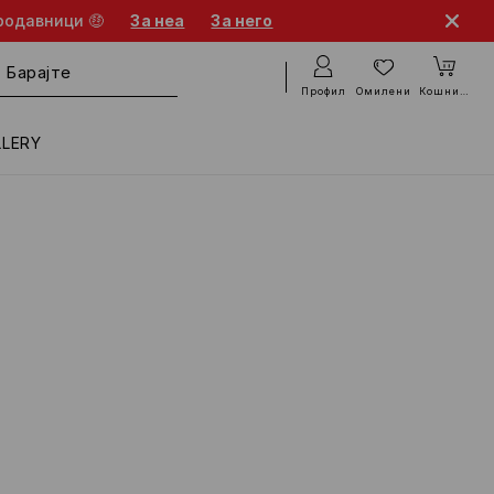
родавници 🤑
За неа
За него
Профил
Омилени
Кошничка
LLERY