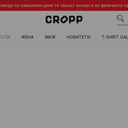
изводи по намалени цени те чекаат онлајн и во физичките п
УСТИ
ЖЕНА
МАЖ
HОВИТЕТИ
T-SHIRT GA