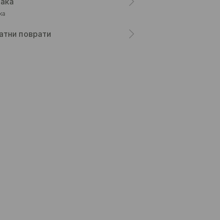
ака
ка
атни поврати