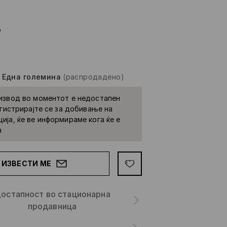
о
-
Една големина
(распродадено)
извод во моментот е недостапен
Регистрирајте се за добивање на
ија, ќе ве информираме кога ќе е
н
ИЗВЕСТИ МЕ
остапност во стационарна
продавница