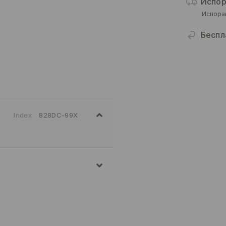
Испор
Испора
Беспл
Index
828DC-99X
Т, 5% БАКАР