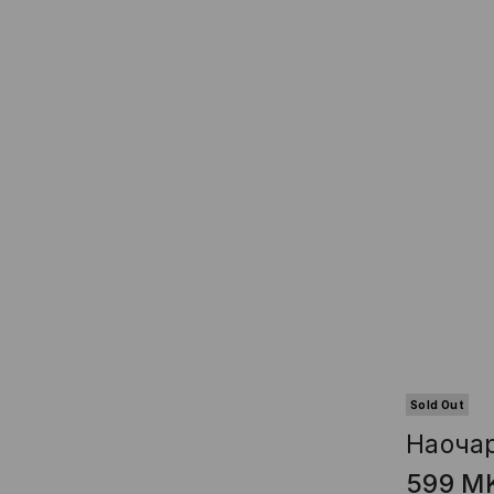
Sold Out
Наочар
599
M