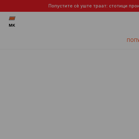
Попустите сè уште траат: стотици про
MK
ПОП