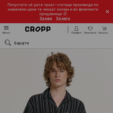
Попустите сè уште траат: стотици производи по
намалени цени те чекаат онлајн и во физичките
продавници 🤑
За неа
За него
Профил
Омилени
Кошничка
Мени