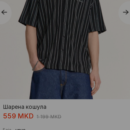
Шаренa кошулa
559
MKD
1 199
MKD
Боја
-
црно