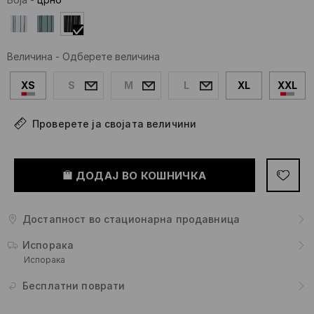
Величина
-
Одберете величина
XS
S
M
L
XL
XXL
Проверете ја својата величини
ДОДАЈ ВО КОШНИЧКА
Достапност во стационарна продавница
Испорака
Испорака
Бесплатни поврати