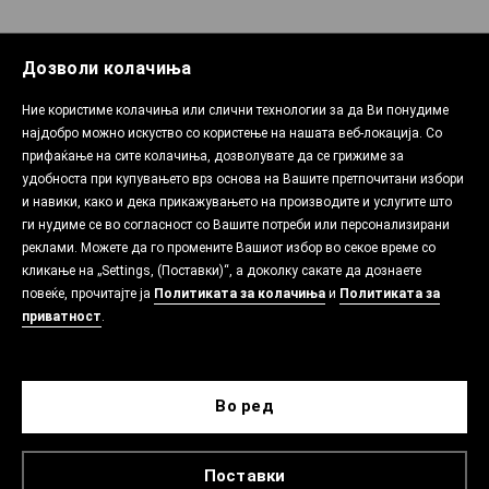
Дозволи колачиња
Ние користиме колачиња или слични технологии за да Ви понудиме
најдобро можно искуство со користење на нашата веб-локација. Со
прифаќање на сите колачиња, дозволувате да се грижиме за
удобноста при купувањето врз основа на Вашите претпочитани избори
и навики, како и дека прикажувањето на производите и услугите што
ги нудиме се во согласност со Вашите потреби или персонализирани
реклами. Можете да го промените Вашиот избор во секое време со
кликање на „Settings, (Поставки)“, а доколку сакате да дознаете
повеќе, прочитајте ја
Политиката за колачиња
и
Политиката за
приватност
.
Во ред
Поставки