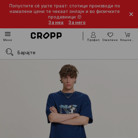
Попустите сè уште траат: стотици производи по
намалени цени те чекаат онлајн и во физичките
продавници 🤑
За неа
За него
Профил
Омилени
Кошничка
Мени