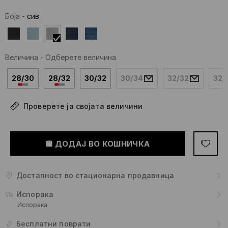
Боја
-
сив
Величина
-
Одберете величина
28/30
28/32
30/32
30/34
32/32
32/
Проверете ја својата величини
ДОДАЈ ВО КОШНИЧКА
Достапност во стационарна продавница
Испорака
Испорака
Бесплатни поврати