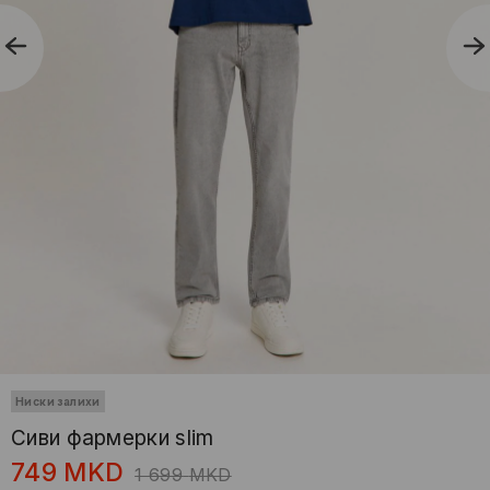
Ниски залихи
Сиви фармерки slim
749
MKD
1 699
MKD