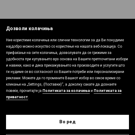
Дозволи колачиња
Ние користиме колачиња или слични технологии за да Ви понудиме
најдобро можно искуство со користење на нашата веб-локација. Со
прифаќање на сите колачиња, дозволувате да се грижиме за
удобноста при купувањето врз основа на Вашите претпочитани избори
и навики, како и дека прикажувањето на производите и услугите што
ги нудиме се во согласност со Вашите потреби или персонализирани
реклами. Можете да го промените Вашиот избор во секое време со
кликање на „Settings, (Поставки)“, а доколку сакате да дознаете
повеќе, прочитајте ја
Политиката за колачиња
и
Политиката за
приватност
.
Во ред