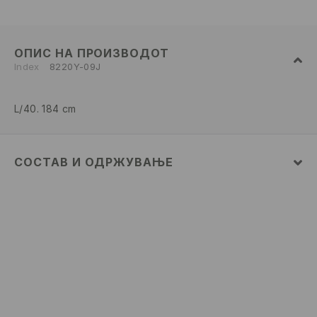
ОПИС НА ПРОИЗВОДОТ
Index
8220Y-09J
L/40. 184 cm
СОСТАВ И ОДРЖУВАЊЕ
ПРВА ТКАЕНИНА
:
98% ПАМУК, 2% ЕЛАСТАН
ДА НЕ СЕ ИЗБЕЛУВА
ДА СЕ ПЕГЛА НА МАКС. ТЕМП. ОД 110° C БЕЗ
ПАРЕА