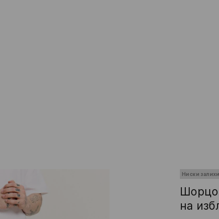
Ниски залих
Шорцов
на из