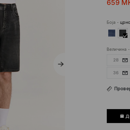
659
M
Боја
-
црн
Величина
28
36
Провер
Д