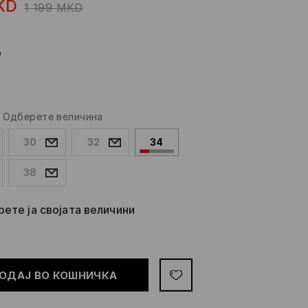
KD
1 199
MKD
о
-
Одберете величина
30
32
34
38
ете ја својата величини
ОДАЈ ВО КОШНИЧКА