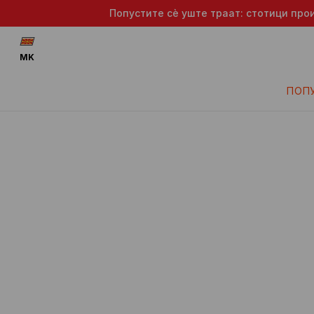
Попустите сè уште траат: стотици про
MK
ПОП