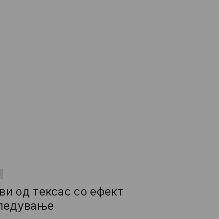
и
и од тексас со ефект
бледување