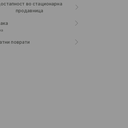
остапност во стационарна
продавница
ака
ка
атни поврати