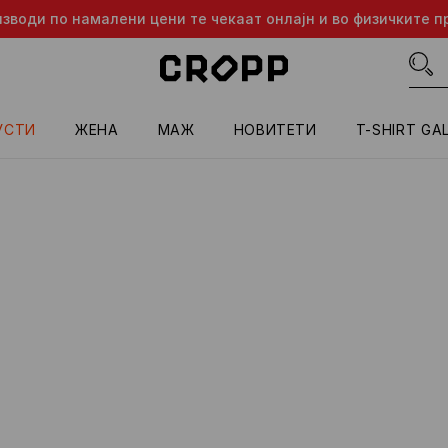
изводи по намалени цени те чекаат онлајн и во физичките п
УСТИ
ЖЕНА
МАЖ
HОВИТЕТИ
T-SHIRT GA