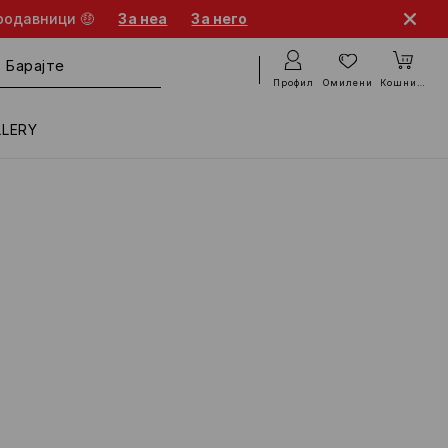
родавници 🤑
За неа
За него
Профил
Омилени
Кошничка
LLERY