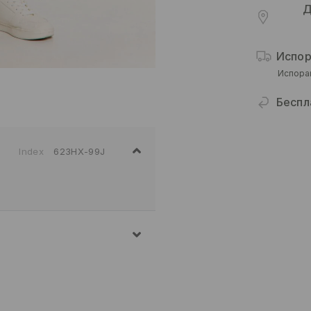
Д
Испор
Испора
Беспл
Index
623HX-99J
7% ПОЛИЕСТЕР, 2%