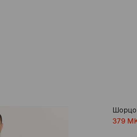
Шорцов
379
M