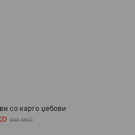
и со карго џебови
KD
999
MKD