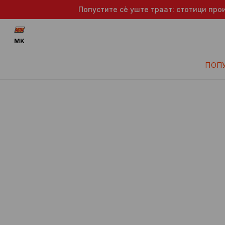
Попустите сè уште траат: стотици про
MK
ПОП