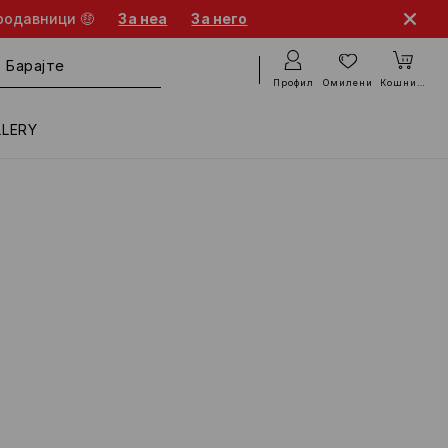
родавници 🤑
За неа
За него
Профил
Омилени
Кошничка
LLERY