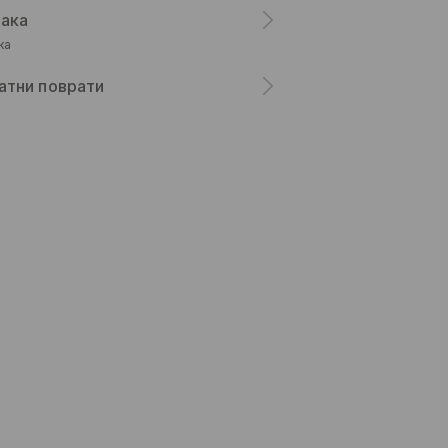
ака
ка
атни поврати