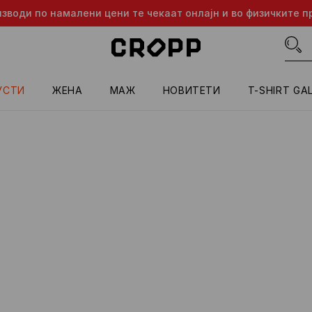
изводи по намалени цени те чекаат онлајн и во физичките п
УСТИ
ЖЕНА
МАЖ
HОВИТЕТИ
T-SHIRT GA