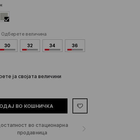
н
-
Одберете величина
30
32
34
36
ете ја својата величини
ОДАЈ ВО КОШНИЧКА
остапност во стационарна
продавница