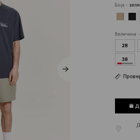
Боја
-
зеле
Величина
28
38
Провер
Д
Д