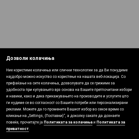
Дозволи колачиња
Ние користиме колачиња или слични технологии за да Ви понудиме
најдобро можно искуство со користење на нашата веб-локација. Со
прифаќање на сите колачиња, дозволувате да се грижиме за
удобноста при купувањето врз основа на Вашите претпочитани избори
и навики, како и дека прикажувањето на производите и услугите што
ги нудиме се во согласност со Вашите потреби или персонализирани
реклами. Можете да го промените Вашиот избор во секое време со
кликање на „Settings, (Поставки)“, а доколку сакате да дознаете
повеќе, прочитајте ја
Политиката за колачиња
и
Политиката за
приватност
.