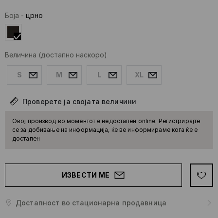
Боја
-
црно
Величина
(достапно наскоро)
S
M
L
XL
Проверете ја својата величини
Овој производ во моментот е недостапен online. Регистрирајте
се за добивање на информација, ќе ве информираме кога ќе е
достапен
ИЗВЕСТИ МЕ
Достапност во стационарна продавница