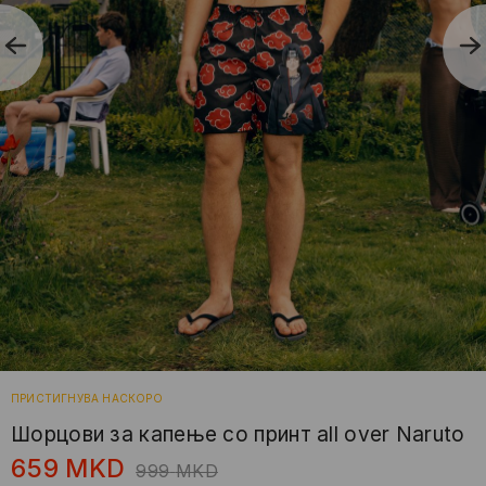
ПРИСТИГНУВА НАСКОРО
Шорцови за капење со принт all over Naruto
659
MKD
999
MKD