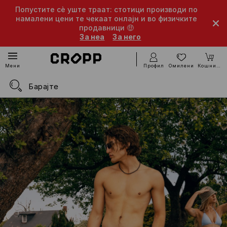
Попустите сè уште траат: стотици производи по
намалени цени те чекаат онлајн и во физичките
продавници 🤑
За неа
За него
Профил
Омилени
Кошничка
Мени