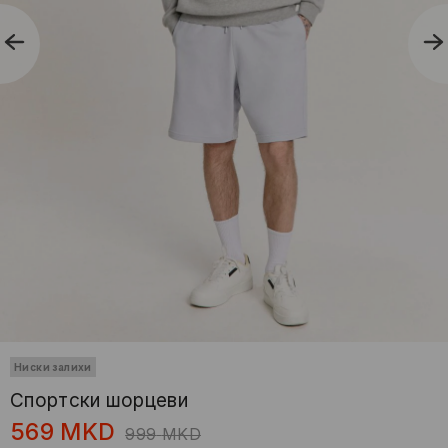
Ниски залихи
Спортски шорцеви
569
MKD
999
MKD