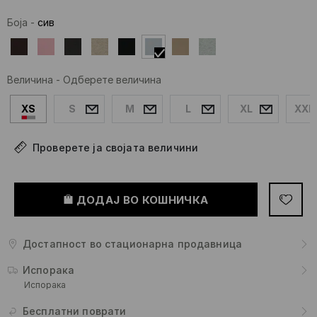
Боја
-
сив
Величина
-
Одберете величина
XS
S
M
L
XL
XXL
Проверете ја својата величини
ДОДАЈ ВО КОШНИЧКА
Достапност во стационарна продавница
Испорака
Испорака
Бесплатни поврати