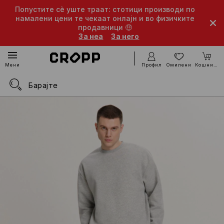
Попустите сè уште траат: стотици производи по
намалени цени те чекаат онлајн и во физичките
продавници 🤑
За неа
За него
Профил
Омилени
Кошничка
Мени