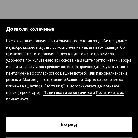
Дозволи колачиња
Ние користиме колачиња или слични технологии за да Ви понудиме
најдобро можно искуство со користење на нашата веб-локација. Со
прифаќање на сите колачиња, дозволувате да се грижиме за
удобноста при купувањето врз основа на Вашите претпочитани избори
и навики, како и дека прикажувањето на производите и услугите што
ги нудиме се во согласност со Вашите потреби или персонализирани
реклами. Можете да го промените Вашиот избор во секое време со
кликање на „Settings, (Поставки)“, а доколку сакате да дознаете
повеќе, прочитајте ја
Политиката за колачиња
и
Политиката за
приватност
.
Во ред