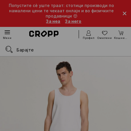
Попустите сè уште траат: стотици производи по
намалени цени те чекаат онлајн и во физичките
продавници 🤑
За неа
За него
Профил
Омилени
Кошничка
Мени