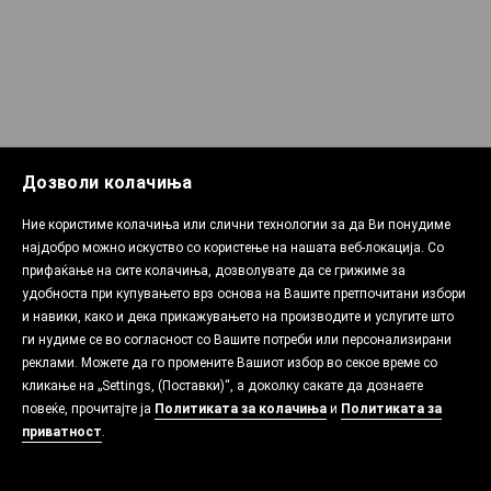
Дозволи колачиња
Ние користиме колачиња или слични технологии за да Ви понудиме
најдобро можно искуство со користење на нашата веб-локација. Со
прифаќање на сите колачиња, дозволувате да се грижиме за
удобноста при купувањето врз основа на Вашите претпочитани избори
и навики, како и дека прикажувањето на производите и услугите што
ги нудиме се во согласност со Вашите потреби или персонализирани
реклами. Можете да го промените Вашиот избор во секое време со
кликање на „Settings, (Поставки)“, а доколку сакате да дознаете
повеќе, прочитајте ја
Политиката за колачиња
и
Политиката за
приватност
.