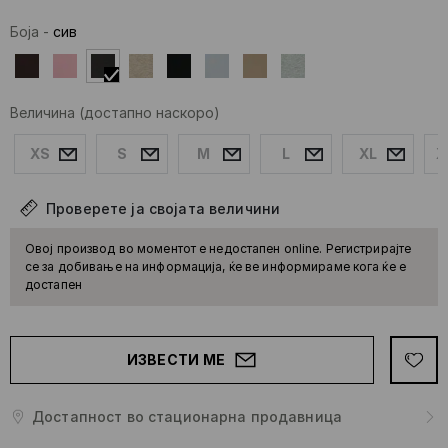
Боја
-
сив
Величина
(достапно наскоро)
XS
S
M
L
XL
X
Проверете ја својата величини
Овој производ во моментот е недостапен online. Регистрирајте
се за добивање на информација, ќе ве информираме кога ќе е
достапен
ИЗВЕСТИ МЕ
Достапност во стационарна продавница