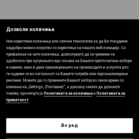
Дозволи колачиња
Ние користиме колачиња или слични технологии за да Ви понудиме
најдобро можно искуство со користење на нашата веб-локација. Со
прифаќање на сите колачиња, дозволувате да се грижиме за
удобноста при купувањето врз основа на Вашите претпочитани избори
и навики, како и дека прикажувањето на производите и услугите што
ги нудиме се во согласност со Вашите потреби или персонализирани
реклами. Можете да го промените Вашиот избор во секое време со
кликање на „Settings, (Поставки)“, а доколку сакате да дознаете
повеќе, прочитајте ја
Политиката за колачиња
и
Политиката за
приватност
.
Во ред