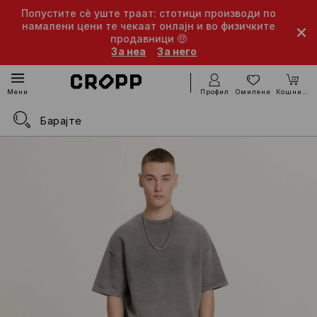
Попустите сè уште траат: стотици производи по
намалени цени те чекаат онлајн и во физичките
продавници 🤑
За неа
За него
Профил
Омилени
Кошничка
Мени