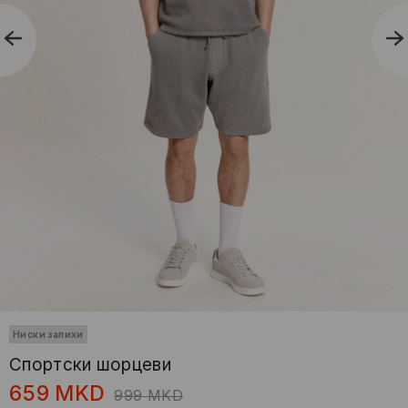
Ниски залихи
Спортски шорцеви
659
MKD
999
MKD