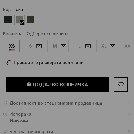
Боја
-
сив
Величина
-
Одберете величина
XS
S
M
L
XL
XXL
Проверете ја својата величини
ДОДАЈ ВО КОШНИЧКА
Достапност во стационарна продавница
Испорака
Испорака
Бесплатни поврати