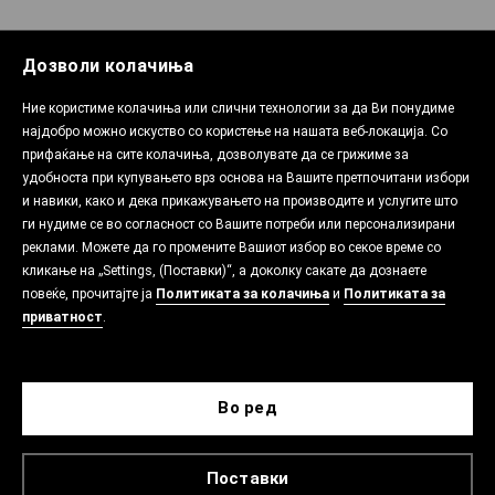
Дозволи колачиња
Ние користиме колачиња или слични технологии за да Ви понудиме
најдобро можно искуство со користење на нашата веб-локација. Со
прифаќање на сите колачиња, дозволувате да се грижиме за
удобноста при купувањето врз основа на Вашите претпочитани избори
и навики, како и дека прикажувањето на производите и услугите што
ги нудиме се во согласност со Вашите потреби или персонализирани
реклами. Можете да го промените Вашиот избор во секое време со
кликање на „Settings, (Поставки)“, а доколку сакате да дознаете
повеќе, прочитајте ја
Политиката за колачиња
и
Политиката за
приватност
.
Во ред
Поставки