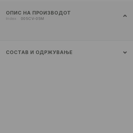
ОПИС НА ПРОИЗВОДОТ
Index
005CV-05M
СОСТАВ И ОДРЖУВАЊЕ
Материјал I
:
100% ПАМУК
MAШИНСКO ПЕРЕЊЕ НА МАКС. ТЕМП. 30° C -
БЛАГ ПРОЦЕС
ДА НЕ СЕ ИЗБЕЛУВА
ДА НЕ СЕ СУШИ ВО МАШИНА ЗА СУШЕЊЕ
ДА СЕ ПЕГЛА НА МАКС. ТЕМП. ОД 110° C БЕЗ