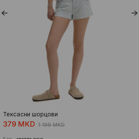
Тексасни шорцови
379
MKD
1 199
MKD
Боја
-
светло сино