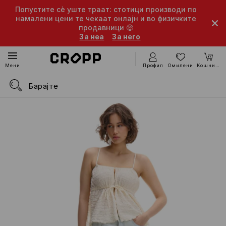
Попустите сè уште траат: стотици производи по
намалени цени те чекаат онлајн и во физичките
продавници 🤑
За неа
За него
Профил
Омилени
Кошничка
Мени