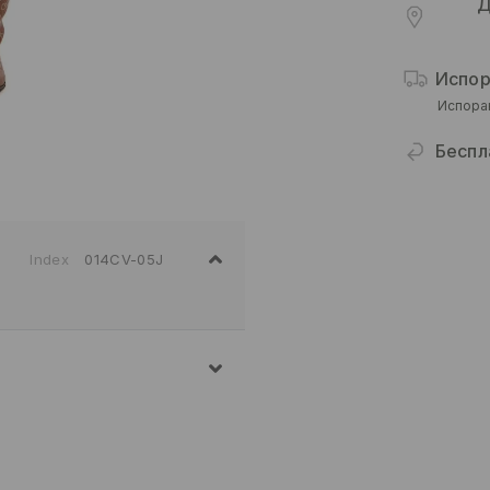
Д
Испор
Испора
Беспл
Index
014CV-05J