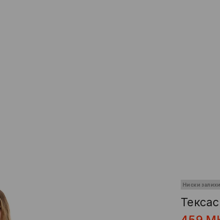
Ниски залих
Текса
459
M