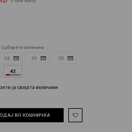
1 199
MKD
о
-
Одберете величина
34
36
38
42
ете ја својата величини
ОДАЈ ВО КОШНИЧКА