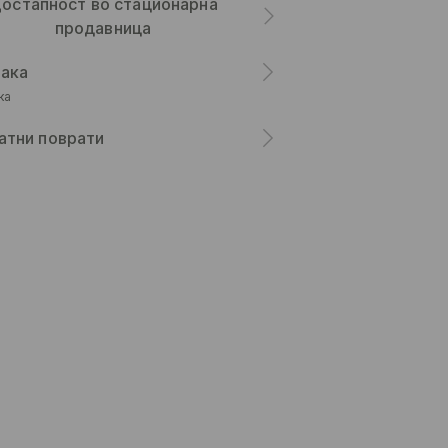
остапност во стационарна
продавница
ака
ка
атни поврати