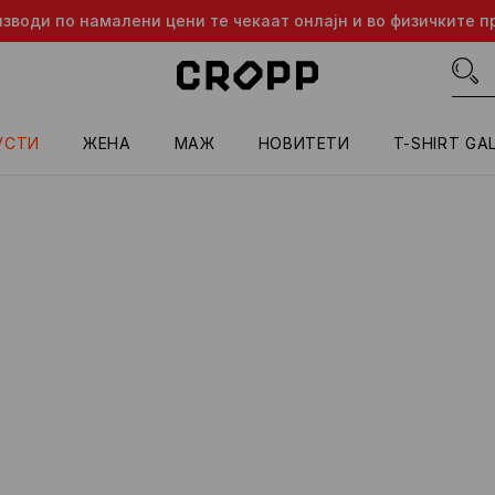
изводи по намалени цени те чекаат онлајн и во физичките п
УСТИ
ЖЕНА
МАЖ
HОВИТЕТИ
T-SHIRT GA