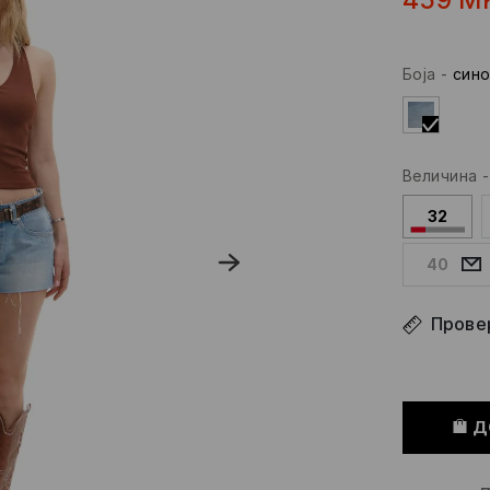
Боја
-
син
Величина
32
40
Провер
Д