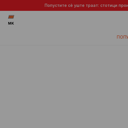
Попустите сè уште траат: стотици про
MK
ПОП