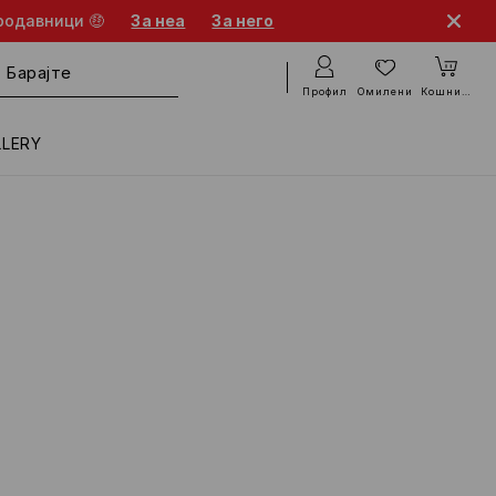
родавници 🤑
За неа
За него
Профил
Омилени
Кошничка
LLERY