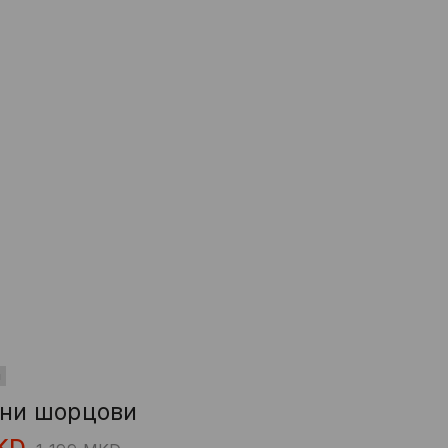
и
сни шорцови
KD