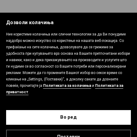
Дозволи колачиња
Ние користиме колачиња или слични технологии за да Ви понудиме
најдобро можно искуство со користење на нашата веб-локација. Со
прифаќање на сите колачиња, дозволувате да се грижиме за
удобноста при купувањето врз основа на Вашите претпочитани избори
и навики, како и дека прикажувањето на производите и услугите што
ги нудиме се во согласност со Вашите потреби или персонализирани
реклами. Можете да го промените Вашиот избор во секое време со
кликање на „Settings, (Поставки)“, а доколку сакате да дознаете
повеќе, прочитајте ја
Политиката за колачиња
и
Политиката за
приватност
.
Во ред
Поставки