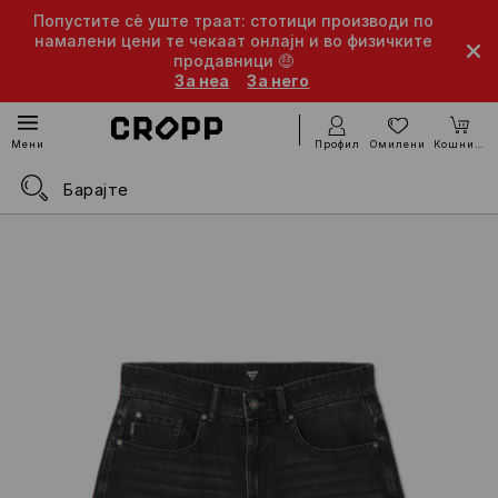
Попустите сè уште траат: стотици производи по
намалени цени те чекаат онлајн и во физичките
продавници 🤑
За неа
За него
Профил
Омилени
Кошничка
Мени