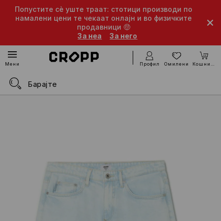
Попустите сè уште траат: стотици производи по
намалени цени те чекаат онлајн и во физичките
продавници 🤑
За неа
За него
Профил
Омилени
Кошничка
Мени