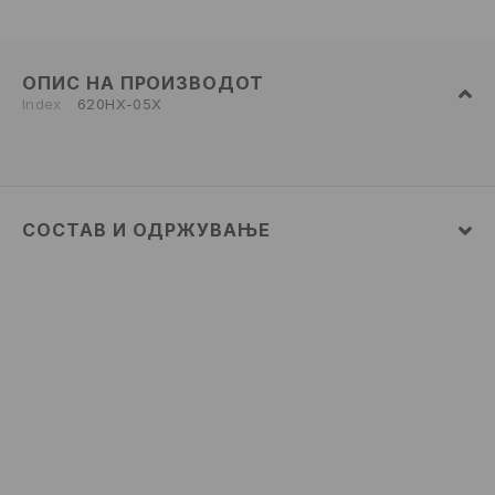
ОПИС НА ПРОИЗВОДОТ
Index
620HX-05X
СОСТАВ И ОДРЖУВАЊЕ
ПРВА ТКАЕНИНА
:
100% ПАМУК
ДА НЕ СЕ ИЗБЕЛУВА
MAШИНСКO ПЕРЕЊЕ НА МАКС. ТЕМП. 30° C -
БЛАГ ПРОЦЕС
ДА СЕ ПЕРЕ ОДДЕЛНО ИЛИ СО СЛИЧНИ БОИ