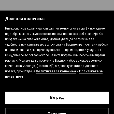
Дозволи колачиња
Ние користиме колачиња или слични технологии за да Ви понудиме
најдобро можно искуство со користење на нашата веб-локација. Со
прифаќање на сите колачиња, дозволувате да се грижиме за
удобноста при купувањето врз основа на Вашите претпочитани избори
и навики, како и дека прикажувањето на производите и услугите што
ги нудиме се во согласност со Вашите потреби или персонализирани
реклами. Можете да го промените Вашиот избор во секое време со
кликање на „Settings, (Поставки)“, а доколку сакате да дознаете
повеќе, прочитајте ја
Политиката за колачиња
и
Политиката за
приватност
.
Во ред
Поставки