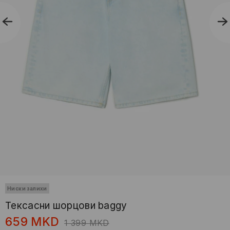
Ниски залихи
Тексасни шорцови baggy
659
MKD
1 399
MKD