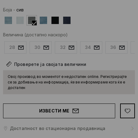
Боја
-
сив
Величина
(достапно наскоро)
28
30
32
34
36
Проверете ја својата величини
Овој производ во моментот е недостапен online. Регистрирајте
се за добивање на информација, ќе ве информираме кога ќе е
достапен
ИЗВЕСТИ МЕ
Достапност во стационарна продавница