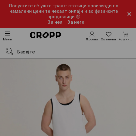
Попустите сè уште траат: стотици производи по
намалени цени те чекаат онлајн и во физичките
продавници 🤑
За неа
За него
Профил
Омилени
Кошничка
Мени