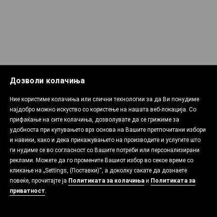
Дозволи колачиња
Ние користиме колачиња или слични технологии за да Ви понудиме
најдобро можно искуство со користење на нашата веб-локација. Со
прифаќање на сите колачиња, дозволувате да се грижиме за
удобноста при купувањето врз основа на Вашите претпочитани избори
и навики, како и дека прикажувањето на производите и услугите што
ги нудиме се во согласност со Вашите потреби или персонализирани
реклами. Можете да го промените Вашиот избор во секое време со
кликање на „Settings, (Поставки)“, а доколку сакате да дознаете
повеќе, прочитајте ја
Политиката за колачиња
и
Политиката за
приватност
.