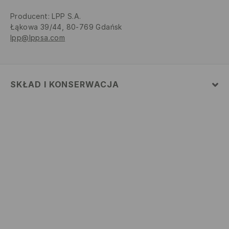
Producent
:
LPP S.A.
Łąkowa 39/44, 80-769 Gdańsk
lpp@lppsa.com
SKŁAD I KONSERWACJA
MATERIAŁ PIERWSZY
:
95% BAWEŁNA, 5% ELASTAN