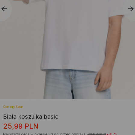
Coming Soon
Biała koszulka basic
25,99
PLN
Najniższa cena w okresie 30 dni przed obniżką:
39,99
PLN
-35%