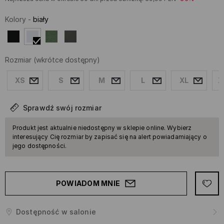
Kolory
-
biały
Rozmiar
(wkrótce dostępny)
XS
S
M
L
XL
X
Sprawdź swój rozmiar
Produkt jest aktualnie niedostępny w sklepie online. Wybierz
interesujący Cię rozmiar by zapisać się na alert powiadamiający o
jego dostępności.
POWIADOM MNIE
Dostępność w salonie