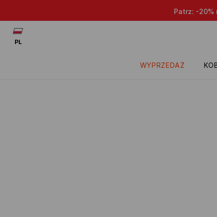
Patrz: -20% na przece
PL
WYPRZEDAŻ
KOB