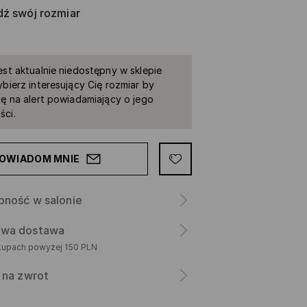
ź swój rozmiar
est aktualnie niedostępny w sklepie
ybierz interesujący Cię rozmiar by
ię na alert powiadamiający o jego
ści.
OWIADOM MNIE
pność w salonie
wa dostawa
kupach powyżej 150 PLN
 na zwrot