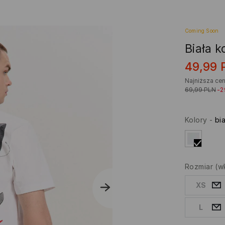
Coming Soon
Biała 
49,99
Najniższa cen
69,99
PLN
-
Kolory
-
bia
Rozmiar
(w
XS
L