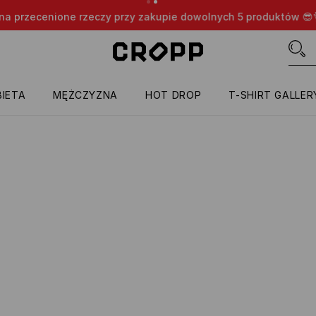
nione rzeczy przy zakupie dowolnych 5 produktów 😎👌🔥
TYL
IETA
MĘŻCZYZNA
HOT DROP
T-SHIRT GALLER