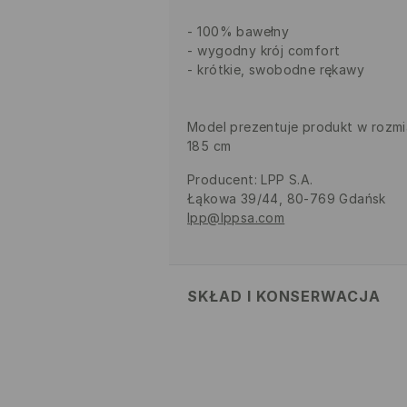
100% bawełny
wygodny krój comfort
krótkie, swobodne rękawy
Model prezentuje produkt w rozmi
185 cm
Producent
:
LPP S.A.
Łąkowa 39/44, 80-769 Gdańsk
lpp@lppsa.com
SKŁAD I KONSERWACJA
100% BAWEŁNA