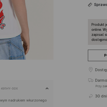
Sprawd
Produkt j
online. W
zapisać s
dostępno
P
Dostę
Darmo
Przy za
491HY-00X
30 dni
towym nadrukiem wkurzonego