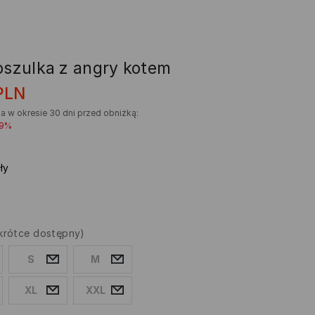
koszulka z angry kotem
PLN
a w okresie 30 dni przed obniżką:
29%
ły
krótce dostępny)
S
M
XL
XXL