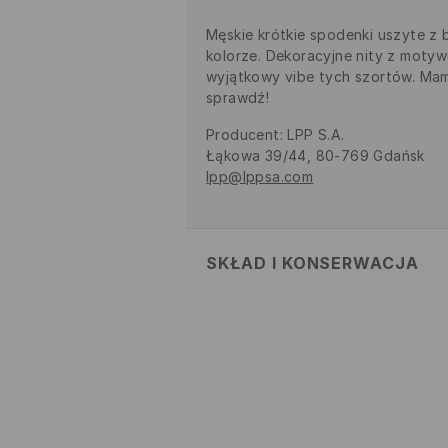
Męskie krótkie spodenki uszyte z 
kolorze. Dekoracyjne nity z moty
wyjątkowy vibe tych szortów. Mam
sprawdź!
Producent
:
LPP S.A.
Łąkowa 39/44, 80-769 Gdańsk
lpp@lppsa.com
SKŁAD I KONSERWACJA
MATERIAŁ PIERWSZY
:
100% BAW
NIE BIELIĆ
NIE PRASOWAĆ