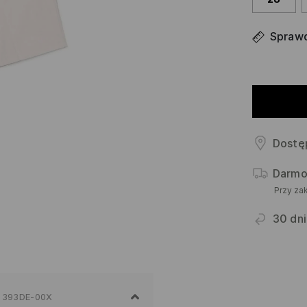
Sprawd
Dostę
Darmo
Przy za
30 dni
393DE-00X