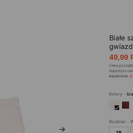
Białe s
gwiazd
49,99
Cena począt
Najniższa cen
64,99
PLN
-
Kolory
-
bia
Rozmiar
-
W
28