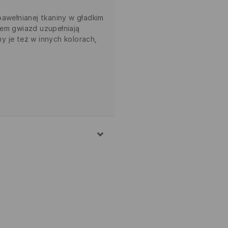
bawełnianej tkaniny w gładkim
wem gwiazd uzupełniają
y je też w innych kolorach,
EŁNA