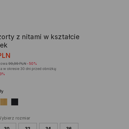
zorty z nitami w kształcie
ek
PLN
kowa
99,99
PLN
-50%
a w okresie 30 dni przed obniżką:
23%
ły
ybierz rozmiar
30
32
34
36