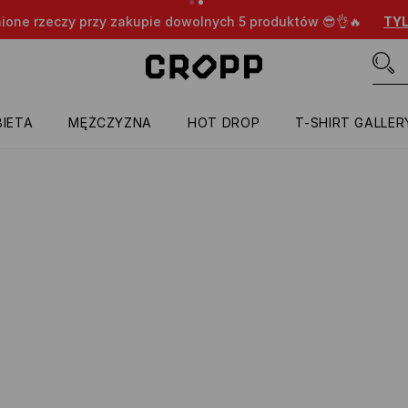
nione rzeczy przy zakupie dowolnych 5 produktów 😎👌🔥
TYL
IETA
MĘŻCZYZNA
HOT DROP
T-SHIRT GALLER