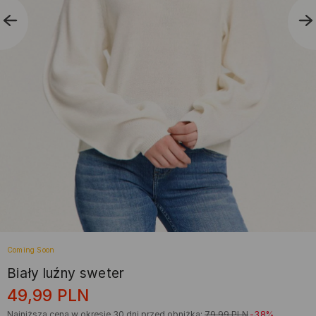
Coming Soon
Biały luźny sweter
49,99
PLN
Najniższa cena w okresie 30 dni przed obniżką:
79,99
PLN
-38%