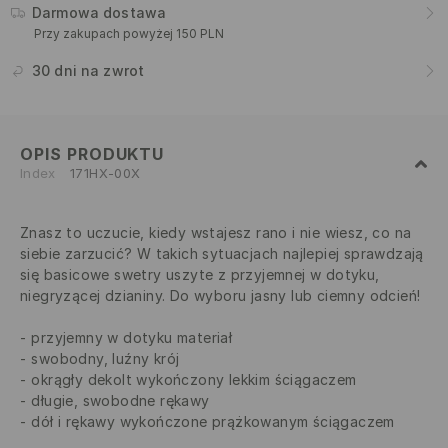
Darmowa dostawa
Przy zakupach powyżej 150 PLN
30 dni na zwrot
OPIS PRODUKTU
Index
171HX-00X
Znasz to uczucie, kiedy wstajesz rano i nie wiesz, co na
siebie zarzucić? W takich sytuacjach najlepiej sprawdzają
się basicowe swetry uszyte z przyjemnej w dotyku,
niegryzącej dzianiny. Do wyboru jasny lub ciemny odcień!
przyjemny w dotyku materiał
swobodny, luźny krój
okrągły dekolt wykończony lekkim ściągaczem
długie, swobodne rękawy
dół i rękawy wykończone prążkowanym ściągaczem