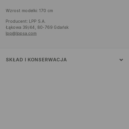
Wzrost modelki: 170 cm
Producent
:
LPP S.A.
Łąkowa 39/44, 80-769 Gdańsk
lpp@lppsa.com
SKŁAD I KONSERWACJA
MATERIAŁ PIERWSZY
:
100% AKRYL
NIE BIELIĆ
NIE PRASOWAĆ
PRAĆ W PRALCE Z MAX. TEMP.30° C - PROCES
ŁAGODNY