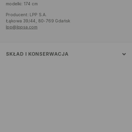
modelki: 174 cm
Producent
:
LPP S.A.
Łąkowa 39/44, 80-769 Gdańsk
lpp@lppsa.com
SKŁAD I KONSERWACJA
Materiał
:
100% BAWEŁNA
PRAĆ W PRALCE Z MAX. TEMP.30° C - PROCES
BARDZO ŁAGODNY
NIE BIELIĆ
NIE SUSZYĆ W SUSZARCE BĘBNOWEJ