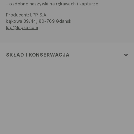
ozdobne naszywki na rękawach i kapturze
Producent
:
LPP S.A.
Łąkowa 39/44, 80-769 Gdańsk
lpp@lppsa.com
SKŁAD I KONSERWACJA
Materiał
:
52% BAWEŁNA, 48% POLIESTER
PRAĆ W PRALCE Z MAX. TEMP.30° C
NIE BIELIĆ
NIE SUSZYĆ W SUSZARCE BĘBNOWEJ
PRASOWAĆ W MAX. TEMP. 110° C - BEZ PARY