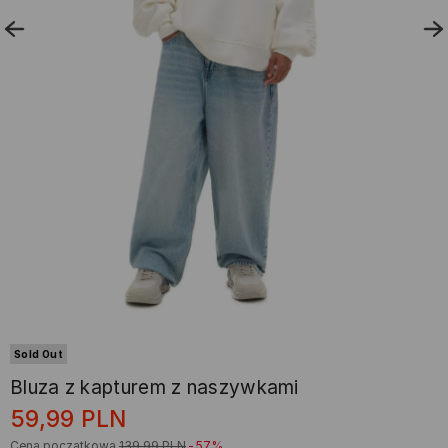
Sold Out
Bluza z kapturem z naszywkami
59,99
PLN
Cena początkowa
139,99
PLN
-57%