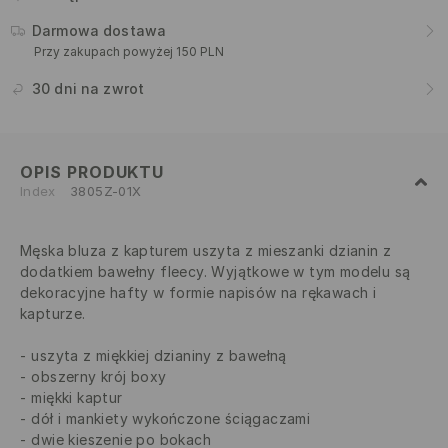
Darmowa dostawa
Przy zakupach powyżej 150 PLN
30 dni na zwrot
OPIS PRODUKTU
Index
3805Z-01X
Męska bluza z kapturem uszyta z mieszanki dzianin z
dodatkiem bawełny fleecy. Wyjątkowe w tym modelu są
dekoracyjne hafty w formie napisów na rękawach i
kapturze.
uszyta z miękkiej dzianiny z bawełną
obszerny krój boxy
miękki kaptur
dół i mankiety wykończone ściągaczami
dwie kieszenie po bokach