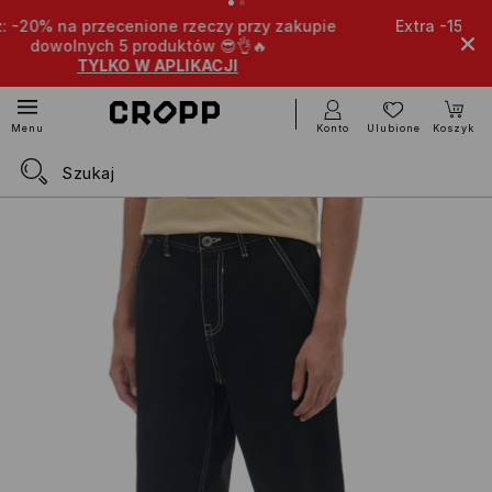
y zakupie
Extra -15% na przecenione produkty przy zaku
dowolnych 4 itemów 🤩
TYLKO W APLIKACJI
Konto
Ulubione
Koszyk
Menu