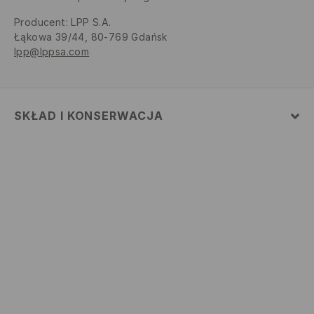
Producent
:
LPP S.A.
Łąkowa 39/44, 80-769 Gdańsk
lpp@lppsa.com
SKŁAD I KONSERWACJA
MATERIAŁ PIERWSZY
:
100% BAWEŁNA
NIE BIELIĆ
PRASOWAĆ W MAX. TEMP. 110° C - BEZ PARY
PRAĆ W PRALCE Z MAX. TEMP.30° C - PROCES
ŁAGODNY
PRAĆ ODDZIELNIE LUB Z PODOBNYMI KOLORAMI