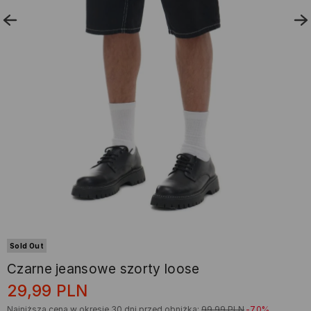
Sold Out
Czarne jeansowe szorty loose
29,99
PLN
Najniższa cena w okresie 30 dni przed obniżką:
99,99
PLN
-70%