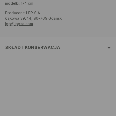
modelki: 174 cm
Producent
:
LPP S.A.
Łąkowa 39/44, 80-769 Gdańsk
lpp@lppsa.com
SKŁAD I KONSERWACJA
MATERIAŁ PIERWSZY
:
95% WISKOZA, 5% ELASTAN
NIE BIELIĆ
PRASOWAĆ W MAX. TEMP. 110° C - BEZ PARY
PRAĆ W PRALCE Z MAX. TEMP.30° C - PROCES
BARDZO ŁAGODNY