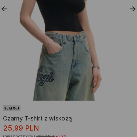
Sold Out
Czarny T-shirt z wiskozą
25,99
PLN
Cena początkowa
39,99
PLN
-35%