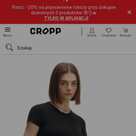
Patrz: -20% na przecenione rzeczy przy zakupie
dowolnych 5 produktów 😎👌🔥
TYLKO W APLIKACJI
Konto
Ulubione
Koszyk
Menu