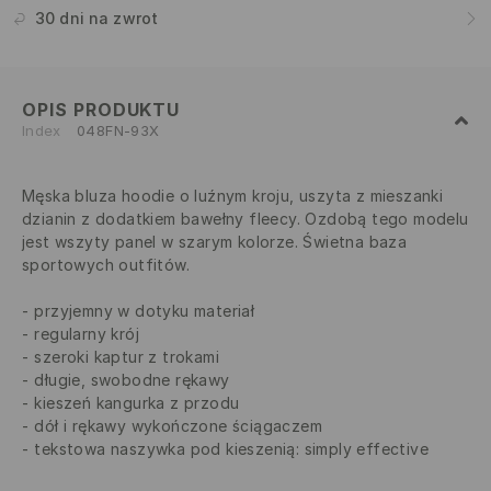
30 dni na zwrot
OPIS PRODUKTU
Index
048FN-93X
Męska bluza hoodie o luźnym kroju, uszyta z mieszanki
dzianin z dodatkiem bawełny fleecy. Ozdobą tego modelu
jest wszyty panel w szarym kolorze. Świetna baza
sportowych outfitów.
przyjemny w dotyku materiał
regularny krój
szeroki kaptur z trokami
długie, swobodne rękawy
kieszeń kangurka z przodu
dół i rękawy wykończone ściągaczem
tekstowa naszywka pod kieszenią: simply effective