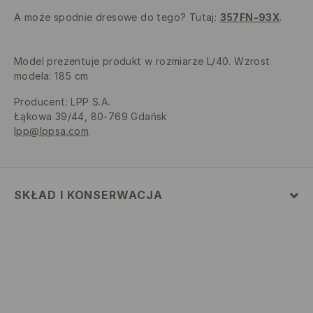
A może spodnie dresowe do tego? Tutaj:
357FN-93X
.
Model prezentuje produkt w rozmiarze L/40. Wzrost
modela: 185 cm
Producent
:
LPP S.A.
Łąkowa 39/44, 80-769 Gdańsk
lpp@lppsa.com
SKŁAD I KONSERWACJA
Materiał
:
52% BAWEŁNA, 48% POLIESTER
PRAĆ W PRALCE Z MAX. TEMP.30° C
NIE BIELIĆ