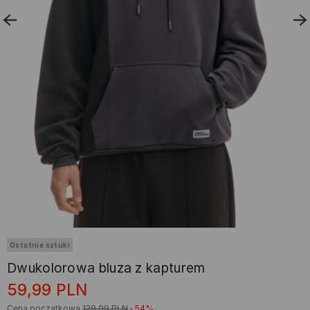
Ostatnie sztuki
Dwukolorowa bluza z kapturem
59,99
PLN
Cena początkowa
129,99
PLN
-54%