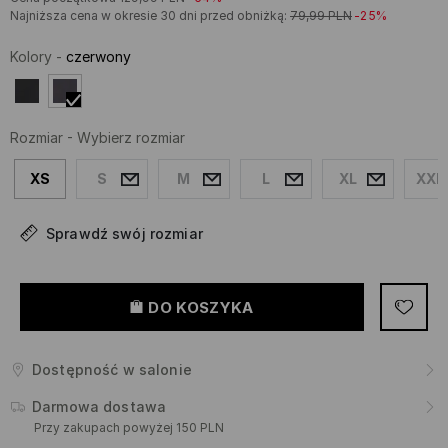
Najniższa cena w okresie 30 dni przed obniżką:
79,99
PLN
-25%
Kolory
-
czerwony
Rozmiar
-
Wybierz rozmiar
XS
S
M
L
XL
XXL
Sprawdź swój rozmiar
DO KOSZYKA
Dostępność w salonie
Darmowa dostawa
Przy zakupach powyżej 150 PLN