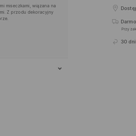
kimi miseczkami, wiązana na
Dostę
mi. Z przodu dekoracyjny
rze.
Darmo
Przy za
30 dni