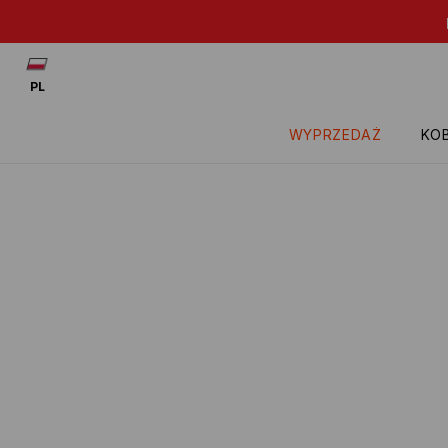
Patrz: -20% na przece
PL
WYPRZEDAŻ
KOB