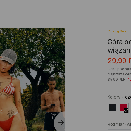
Coming Soon
Góra od
wiązan
29,99
Cena począt
Najniższa cen
35,99
PLN
-1
Kolory
-
cz
Rozmiar
(w