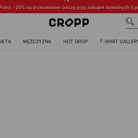
nione rzeczy przy zakupie dowolnych 5 produktów 😎👌🔥
TYL
IETA
MĘŻCZYZNA
HOT DROP
T-SHIRT GALLER