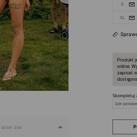
S
XL
Sprawd
Produkt j
online. W
zapisać s
dostępno
Skompletuj
Dół od bikin
P
403IF-33X