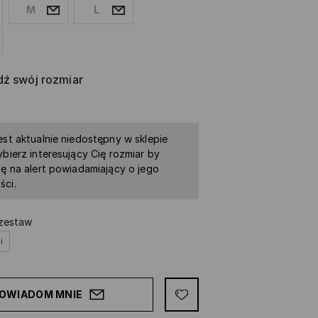
M
L
ź swój rozmiar
est aktualnie niedostępny w sklepie
ybierz interesujący Cię rozmiar by
ię na alert powiadamiający o jego
ści.
 zestaw
i
OWIADOM MNIE