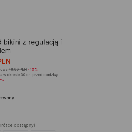
 bikini z regulacją i
iem
PLN
kowa
49,99
PLN
-40%
a w okresie 30 dni przed obniżką:
7%
erwony
krótce dostępny)