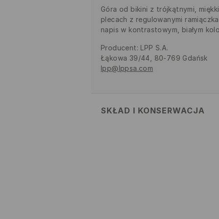
Góra od bikini z trójkątnymi, mięk
plecach z regulowanymi ramiączka
napis w kontrastowym, białym kolo
Producent
:
LPP S.A.
Łąkowa 39/44, 80-769 Gdańsk
lpp@lppsa.com
SKŁAD I KONSERWACJA
82% POLIAMID, 18% ELASTAN