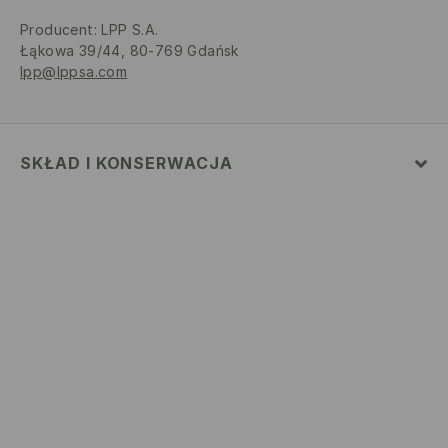
Producent
:
LPP S.A.
Łąkowa 39/44, 80-769 Gdańsk
lpp@lppsa.com
SKŁAD I KONSERWACJA
MATERIAŁ PIERWSZY
:
100% BAWEŁNA