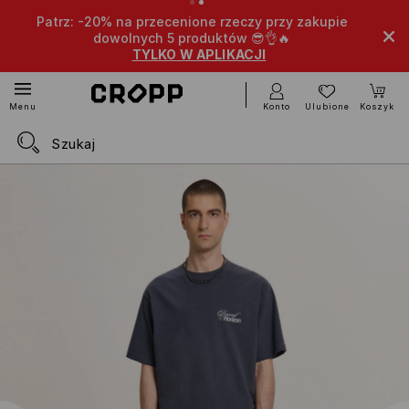
Patrz: -20% na przecenione rzeczy przy zakupie
dowolnych 5 produktów 😎👌🔥
TYLKO W APLIKACJI
Konto
Ulubione
Koszyk
Menu