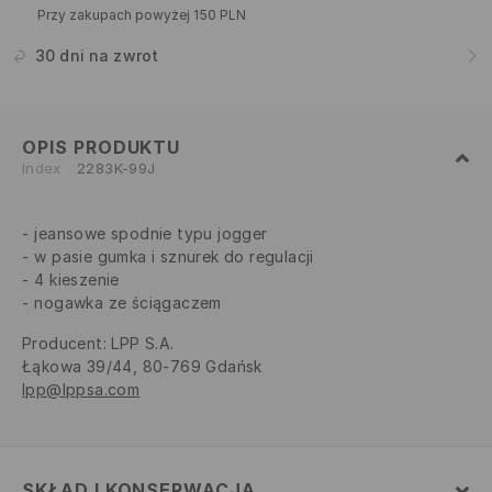
Przy zakupach powyżej 150 PLN
30 dni na zwrot
OPIS PRODUKTU
Index
2283K-99J
jeansowe spodnie typu jogger
w pasie gumka i sznurek do regulacji
4 kieszenie
nogawka ze ściągaczem
Producent
:
LPP S.A.
Łąkowa 39/44, 80-769 Gdańsk
lpp@lppsa.com
SKŁAD I KONSERWACJA