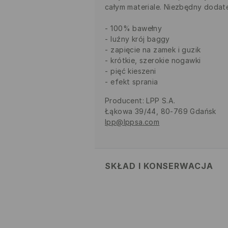
całym materiale. Niezbędny dodatek
100% bawełny
luźny krój baggy
zapięcie na zamek i guzik
krótkie, szerokie nogawki
pięć kieszeni
efekt sprania
Producent
:
LPP S.A.
Łąkowa 39/44, 80-769 Gdańsk
lpp@lppsa.com
SKŁAD I KONSERWACJA
MATERIAŁ PIERWSZY
:
100% BAW
NIE BIELIĆ