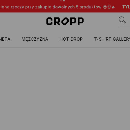
nione rzeczy przy zakupie dowolnych 5 produktów 😎👌🔥
TYL
IETA
MĘŻCZYZNA
HOT DROP
T-SHIRT GALLER