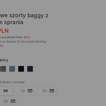
we szorty baggy z
m sprania
PLN
kowa
99,99
PLN
-40%
a w okresie 30 dni przed obniżką:
4%
ękitny
ybierz rozmiar
30
32
34
38