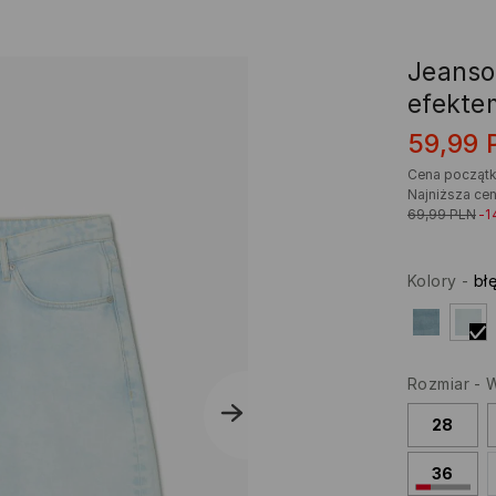
Jeanso
efekte
59,99
Cena począt
Najniższa cen
69,99
PLN
-1
Kolory
-
bł
Rozmiar
-
W
28
36