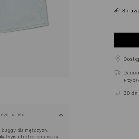
Sprawd
Dostę
Darmo
Przy za
30 dni
620HX-05X
u baggy dla mężczyzn.
likatnym efektem sprania na