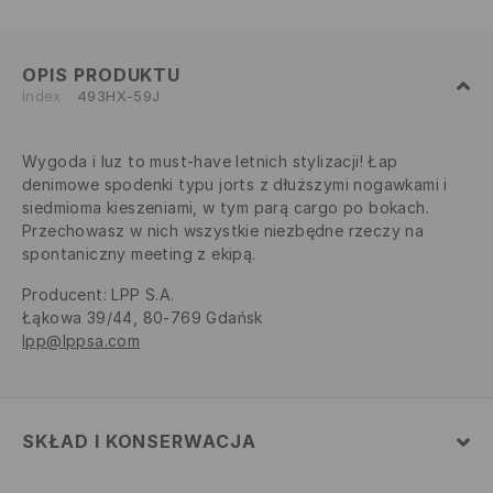
OPIS PRODUKTU
Index
493HX-59J
Wygoda i luz to must-have letnich stylizacji! Łap
denimowe spodenki typu jorts z dłuższymi nogawkami i
siedmioma kieszeniami, w tym parą cargo po bokach.
Przechowasz w nich wszystkie niezbędne rzeczy na
spontaniczny meeting z ekipą.
Producent
:
LPP S.A.
Łąkowa 39/44, 80-769 Gdańsk
lpp@lppsa.com
SKŁAD I KONSERWACJA