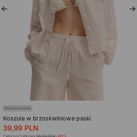
Ostatnie sztuki
Koszula w brzoskwiniowe paski
39,99
PLN
Cena początkowa
99,99
PLN
-60%