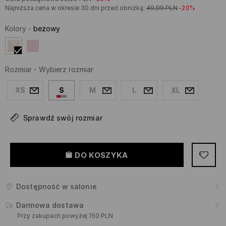
Najniższa cena w okresie 30 dni przed obniżką:
49,99
PLN
-20%
Kolory
-
beżowy
Rozmiar
-
Wybierz rozmiar
XS
S
M
L
XL
Sprawdź swój rozmiar
DO KOSZYKA
Dostępność w salonie
Darmowa dostawa
Przy zakupach powyżej 150 PLN