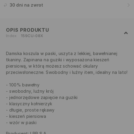
30 dni na zwrot
OPIS PRODUKTU
Index
159CU-08X
Damska koszula w paski, uszyta z lekkiej, bawełnianej
tkaniny. Zapinana na guziki i wyposażona kieszeń
piersiową, w którą możesz schować okulary
przeciwsłoneczne. Swobodny i luźny item, idealny na lato!
100% bawełny
swobodny, luźny krój
jednorzędowe zapięcie na guziki
klasyczny kołnierzyk
długie, proste rękawy
kieszeń piersiowa
wzór w paski
Producent
:
LPP S.A.