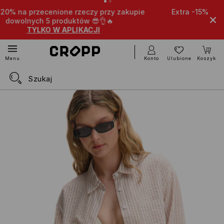
zakupie
Extra -15% na przecenione produkty przy zakupi
dowolnych 4 itemów 🤩
TYLKO W APLIKACJI
Konto
Ulubione
Koszyk
Menu