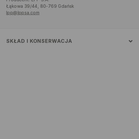
Łąkowa 39/44, 80-769 Gdańsk
lpp@lppsa.com
SKŁAD I KONSERWACJA
MATERIAŁ PIERWSZY
:
54% WISKOZA, 26% BAWEŁNA,
20% POLIAMID
NIE BIELIĆ
PRASOWAĆ W MAX. TEMP. 110° C - BEZ PARY
NIE CZYŚCIĆ CHEMICZNIE
PRAĆ W PRALCE Z MAX. TEMP.30° C
NIE SUSZYĆ W SUSZARCE BĘBNOWEJ