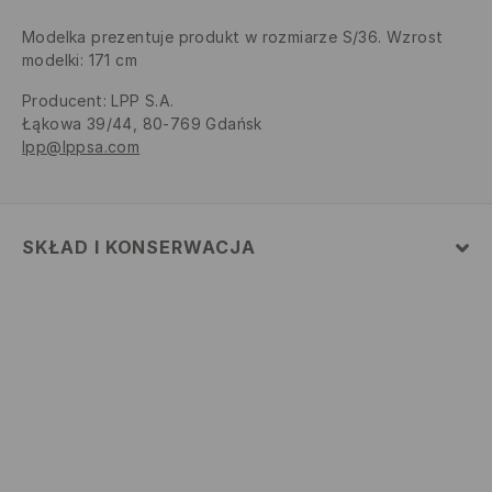
Modelka prezentuje produkt w rozmiarze S/36. Wzrost
modelki: 171 cm
Producent
:
LPP S.A.
Łąkowa 39/44, 80-769 Gdańsk
lpp@lppsa.com
SKŁAD I KONSERWACJA
MATERIAŁ PIERWSZY
:
100% BAWEŁNA
NIE BIELIĆ
PRASOWAĆ W MAX. TEMP. 110° C - BEZ PARY
PRAĆ W PRALCE Z MAX. TEMP.30° C - PROCES