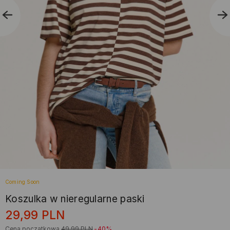
Coming Soon
Koszulka w nieregularne paski
29,99
PLN
Cena początkowa
49,99
PLN
-40%