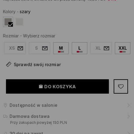
Kolory
-
szary
Rozmiar
-
Wybierz rozmiar
XS
S
M
L
XL
XXL
Sprawdź swój rozmiar
DO KOSZYKA
Dostępność w salonie
Darmowa dostawa
Przy zakupach powyżej 150 PLN
30 dni na zwrot