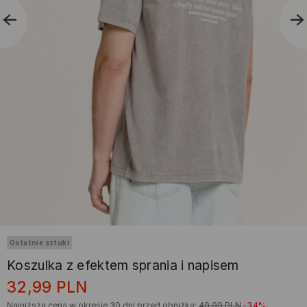
Ostatnie sztuki
Koszulka z efektem sprania i napisem
32,99
PLN
Najniższa cena w okresie 30 dni przed obniżką:
49,99
PLN
-34%