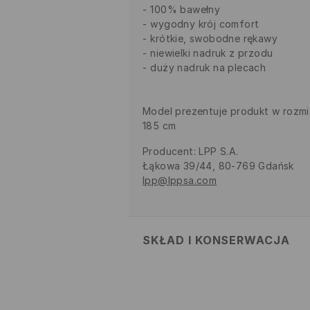
100% bawełny
wygodny krój comfort
krótkie, swobodne rękawy
niewielki nadruk z przodu
duży nadruk na plecach
Model prezentuje produkt w rozmi
185 cm
Producent
:
LPP S.A.
Łąkowa 39/44, 80-769 Gdańsk
lpp@lppsa.com
SKŁAD I KONSERWACJA
100% BAWEŁNA