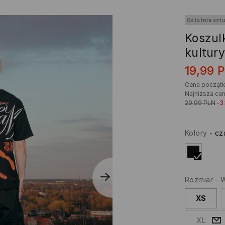
Ostatnie sztu
Koszul
kultur
19,99
Cena począt
Najniższa cen
29,99
PLN
-
Kolory
-
cz
Rozmiar
-
W
XS
XL