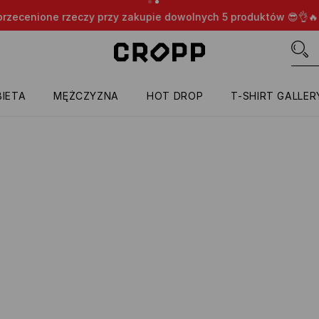
nione rzeczy przy zakupie dowolnych 5 produktów 😎👌🔥
TYL
IETA
MĘŻCZYZNA
HOT DROP
T-SHIRT GALLER