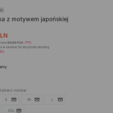
ki
ka z motywem japońskiej
y
PLN
kowa
69,99
PLN
-71%
a w okresie 30 dni przed obniżką:
33%
arny
ybierz rozmiar
S
M
L
XXL