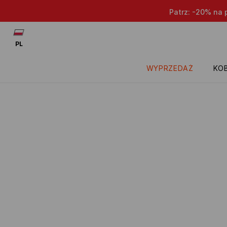
Patrz: -20% na przece
PL
WYPRZEDAŻ
KOB