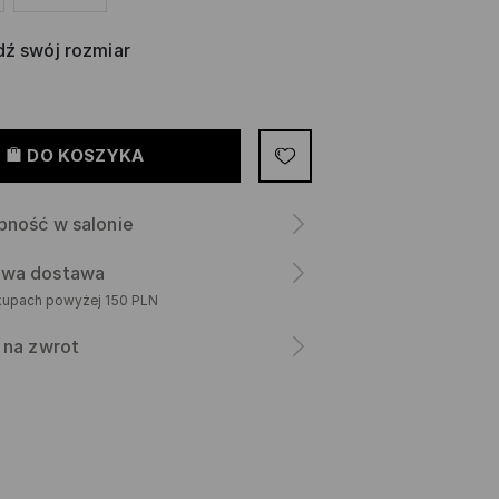
ź swój rozmiar
DO KOSZYKA
pność w salonie
wa dostawa
kupach powyżej 150 PLN
 na zwrot