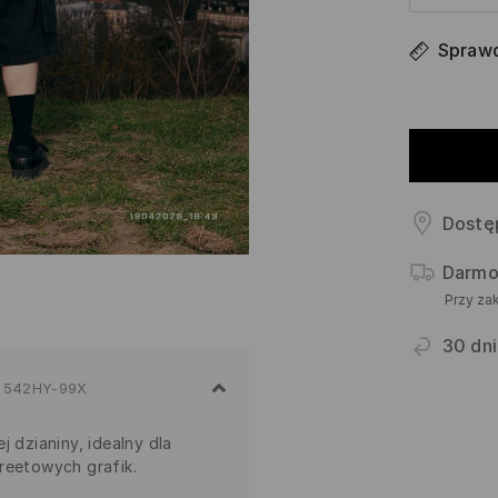
Sprawd
Dostę
Darmo
Przy za
30 dni
542HY-99X
j dzianiny, idealny dla
reetowych grafik.