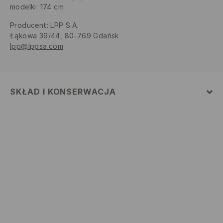
modelki: 174 cm
Producent
:
LPP S.A.
Łąkowa 39/44, 80-769 Gdańsk
lpp@lppsa.com
SKŁAD I KONSERWACJA
MATERIAŁ PIERWSZY
:
85% WISKOZA, 15% POLIAMID
PIERWSZA PODSZEWKA
:
100% WISKOZA