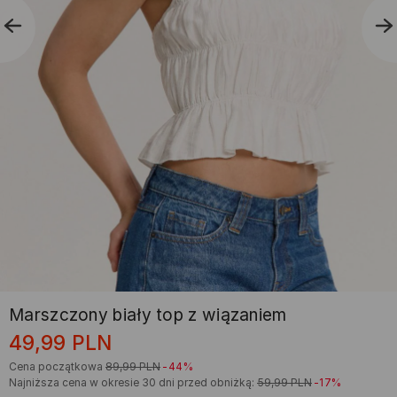
Marszczony biały top z wiązaniem
49,99
PLN
Cena początkowa
89,99
PLN
-44%
Najniższa cena w okresie 30 dni przed obniżką:
59,99
PLN
-17%