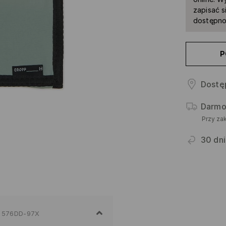
zapisać s
dostępno
P
Dostę
Darmo
Przy za
30 dni
576DD-97X