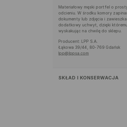
Materiałowy męski portfel o pros
odcieniu. W środku komory zapina
dokumenty lub zdjęcia i zawieszk
dodatkowy uchwyt, dzięki którem
wyskakując na chwilę do sklepu.
Producent
:
LPP S.A.
Łąkowa 39/44, 80-769 Gdańsk
lpp@lppsa.com
SKŁAD I KONSERWACJA
Materiał
:
100% POLIESTER
Podszewka
:
100% POLIESTER
NIE PRAĆ