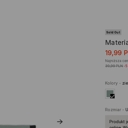
Sold Out
Materia
19,99
Najniższa cen
39,99
PLN
-
Kolory
-
zi
Rozmiar
-
U
Produkt j
online. W