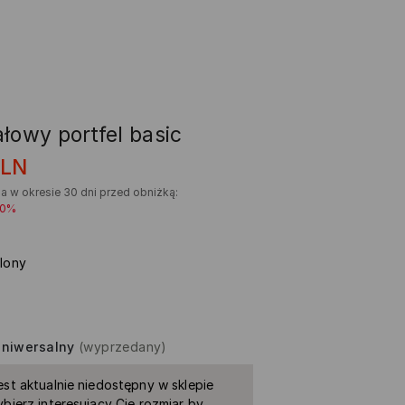
łowy portfel basic
PLN
a w okresie 30 dni przed obniżką:
50%
elony
niwersalny
(wyprzedany)
est aktualnie niedostępny w sklepie
ybierz interesujący Cię rozmiar by