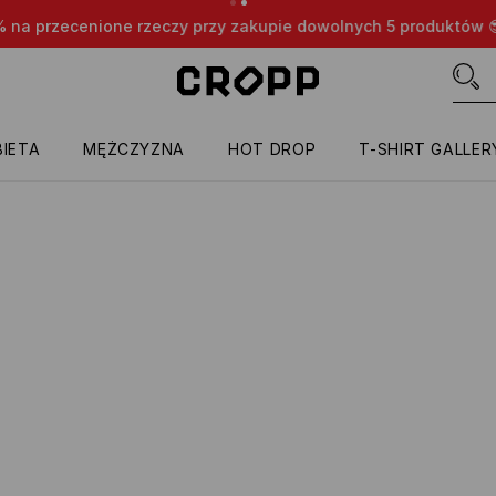
nione rzeczy przy zakupie dowolnych 5 produktów 😎👌🔥
TYL
IETA
MĘŻCZYZNA
HOT DROP
T-SHIRT GALLER