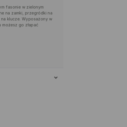
tym fasonie w zielonym
ne na zamki, przegródki na
a na klucze. Wyposażony w
u możesz go złapać