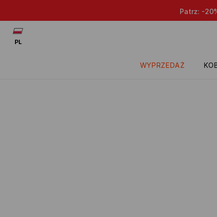
Patrz: -20% na przece
PL
WYPRZEDAŻ
KOB