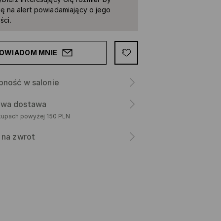
ię na alert powiadamiający o jego
ści.
OWIADOM MNIE
pność w salonie
wa dostawa
kupach powyżej 150 PLN
 na zwrot