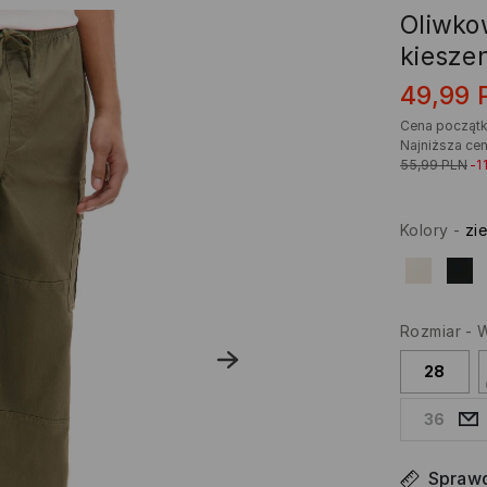
Oliwko
kiesze
49,99
Cena począt
Najniższa cen
55,99
PLN
-1
Kolory
-
zi
Rozmiar
-
W
28
36
Sprawd