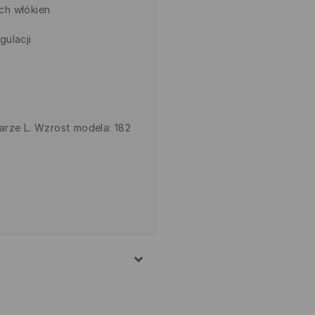
ch włókien
gulacji
arze L. Wzrost modela: 182
NA, 2% ELASTAN