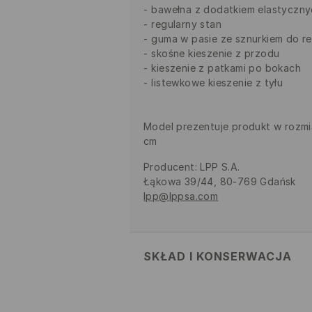
bawełna z dodatkiem elastyczny
regularny stan
guma w pasie ze sznurkiem do re
skośne kieszenie z przodu
kieszenie z patkami po bokach
listewkowe kieszenie z tyłu
Model prezentuje produkt w rozmi
cm
Producent
:
LPP S.A.
Łąkowa 39/44, 80-769 Gdańsk
lpp@lppsa.com
SKŁAD I KONSERWACJA
MATERIAŁ PIERWSZY
:
98% BAWEŁ