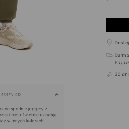
Dostę
Darmo
Przy za
30 dni
434FN-91X
iane spodnie joggery z
zięki temu świetnie układają
ież w innych kolorach!