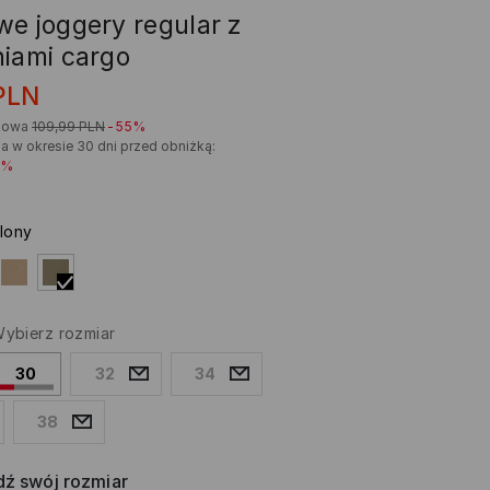
we joggery regular z
niami cargo
PLN
kowa
109,99
PLN
-55%
a w okresie 30 dni przed obniżką:
1%
elony
ybierz rozmiar
30
32
34
38
ź swój rozmiar