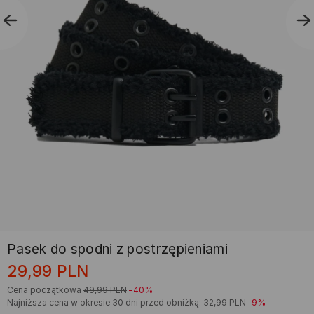
Pasek do spodni z postrzępieniami
29,99
PLN
Cena początkowa
49,99
PLN
-40%
Najniższa cena w okresie 30 dni przed obniżką:
32,99
PLN
-9%