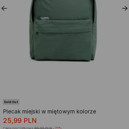
Sold Out
Plecak miejski w miętowym kolorze
25,99
PLN
Cena początkowa
89,99
PLN
-71%