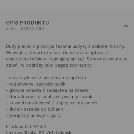
OPIS PRODUKTU
Index
076DC-69X
Duży plecak o prostym fasonie uszyty z solidnej tkaniny.
Wewnątrz otwarta komora i kieszeń na laptopa z
elastyczną taśmą utrzymującą sprzęt. Sprawdza się na co
dzień i w podróży jako bagaż podręczny.
miejski plecak z kieszenią na laptopa
regulowane, szerokie szelki
główna komora z zapięciem na zamek
dodatkowy materiał zakrywający suwak
zewnętrzna kieszeń z zapięciem na zamek
dwie kieszenie po bokach
poręczny uchwyt u góry
Producent
:
LPP S.A.
Łąkowa 39/44, 80-769 Gdańsk