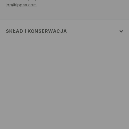
lpp@lppsa.com
SKŁAD I KONSERWACJA
Materiał
:
100% POLIESTER
Podszewka
:
100% POLIESTER
NIE PRAĆ
NIE BIELIĆ
NIE SUSZYĆ W SUSZARCE BĘBNOWEJ
NIE PRASOWAĆ
NIE CZYŚCIĆ CHEMICZNIE