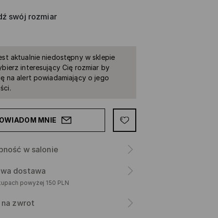
ź swój rozmiar
est aktualnie niedostępny w sklepie
ybierz interesujący Cię rozmiar by
ię na alert powiadamiający o jego
ści.
OWIADOM MNIE
pność w salonie
wa dostawa
kupach powyżej 150 PLN
 na zwrot