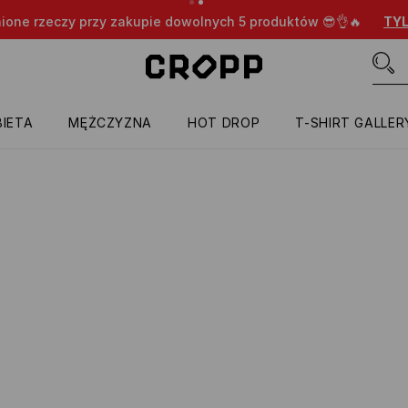
nione rzeczy przy zakupie dowolnych 5 produktów 😎👌🔥
TYL
IETA
MĘŻCZYZNA
HOT DROP
T-SHIRT GALLER