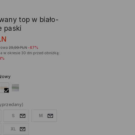
wany top w biało-
 paski
LN
kowa
29,99
PLN
-67%
a w okresie 30 dni przed obniżką:
8%
żowy
yprzedany)
S
M
XL