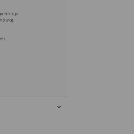
a
nym kroju
amówką
ach
STAN