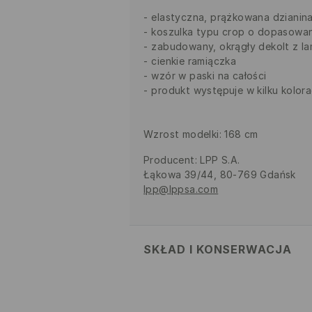
elastyczna, prążkowana dzianin
koszulka typu crop o dopasowa
zabudowany, okrągły dekolt z l
cienkie ramiączka
wzór w paski na całości
produkt występuje w kilku kolor
Wzrost modelki: 168 cm
Producent
:
LPP S.A.
Łąkowa 39/44, 80-769 Gdańsk
lpp@lppsa.com
SKŁAD I KONSERWACJA
Materiał
:
95% BAWEŁNA, 5% ELA