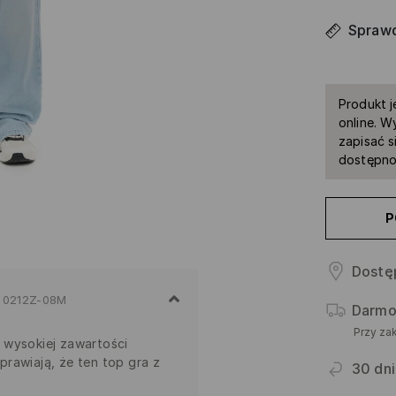
Sprawd
Produkt j
online. W
zapisać s
dostępno
P
Dostę
0212Z-08M
Darmo
Przy za
 wysokiej zawartości
rawiają, że ten top gra z
30 dni