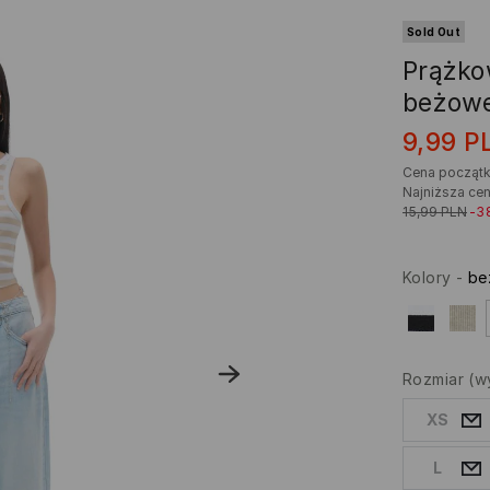
Sold Out
Prążko
beżowe
9,99
P
Cena począt
Najniższa cen
15,99
PLN
-3
Kolory
-
be
Rozmiar
(w
XS
L